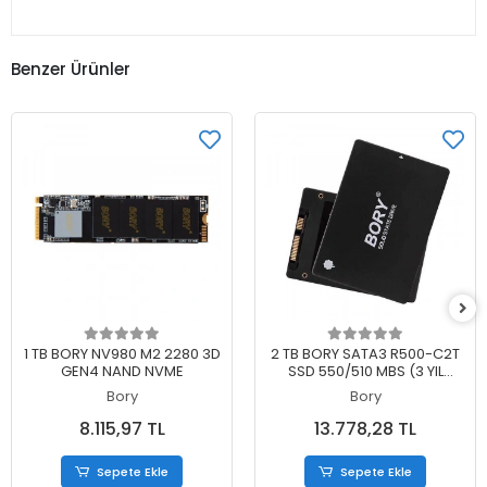
Benzer Ürünler
Sepete Ekle
Sepete Ekle
1 TB BORY NV980 M2 2280 3D
2 TB BORY SATA3 R500-C2T
GEN4 NAND NVME
SSD 550/510 MBS (3 YIL
GARANTİLİ)
Bory
Bory
8.115,97 TL
13.778,28 TL
Sepete Ekle
Sepete Ekle