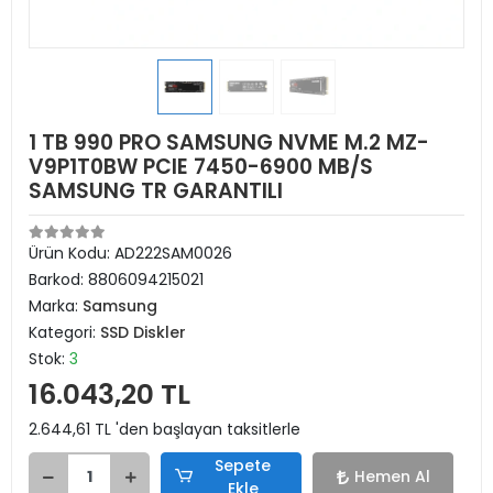
1 TB 990 PRO SAMSUNG NVME M.2 MZ-
V9P1T0BW PCIE 7450-6900 MB/S
SAMSUNG TR GARANTILI
Ürün Kodu:
AD222SAM0026
Barkod:
8806094215021
Marka:
Samsung
Kategori:
SSD Diskler
Stok:
3
16.043,20 TL
2.644,61 TL 'den başlayan taksitlerle
Sepete
Hemen Al
Ekle