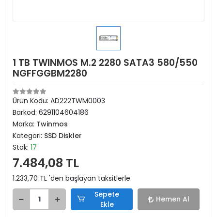
1 TB TWINMOS M.2 2280 SATA3 580/550
NGFFGGBM2280
Ürün Kodu:
AD222TWM0003
Barkod:
6291104604186
Marka:
Twinmos
Kategori:
SSD Diskler
Stok:
17
7.484,08 TL
1.233,70 TL 'den başlayan taksitlerle
Sepete
Hemen Al
Ekle