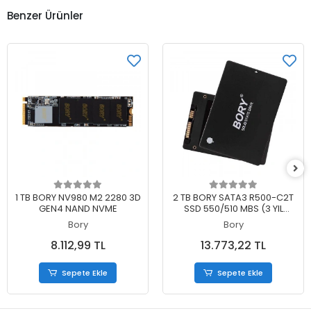
Benzer Ürünler
Sepete Ekle
Sepete Ekle
1 TB BORY NV980 M2 2280 3D
2 TB BORY SATA3 R500-C2T
GEN4 NAND NVME
SSD 550/510 MBS (3 YIL
GARANTİLİ)
Bory
Bory
8.112,99 TL
13.773,22 TL
Sepete Ekle
Sepete Ekle