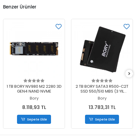
Benzer Ürünler
Sepete Ekle
Sepete Ekle
1 TB BORY NV980 M2 2280 3D
2 TB BORY SATA3 R500-C2T
GEN4 NAND NVME
SSD 550/510 MBS (3 YIL
GARANTİLİ)
Bory
Bory
8.118,93 TL
13.783,31 TL
Sepete Ekle
Sepete Ekle