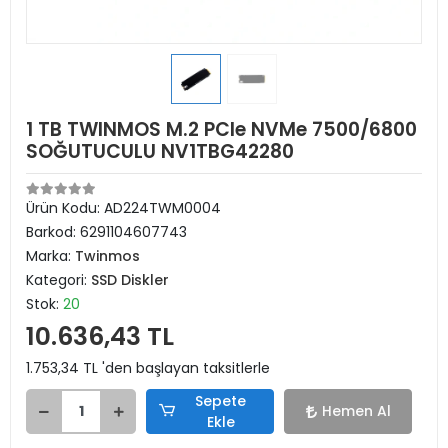
1 TB TWINMOS M.2 PCIe NVMe 7500/6800
SOĞUTUCULU NV1TBG42280
Ürün Kodu:
AD224TWM0004
Barkod:
6291104607743
Marka:
Twinmos
Kategori:
SSD Diskler
Stok:
20
10.636,43 TL
1.753,34 TL 'den başlayan taksitlerle
Sepete
Hemen Al
Ekle