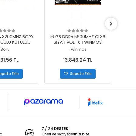
epete Ekle
Sepete Ekle
4 3200MHZ BORY
16 GB DDR5 5600MHZ CL36
16 GB
CULU KUTULU
SİYAH VOLTX TWINMOS
SİY
ESKTOP
SOĞUTUCULU DT
S
Bory
Twinmos
TMD516GB5600U36B
TM
531,56 TL
13.846,24 TL
epete Ekle
Sepete Ekle
7 / 24 DESTEK
ya
Öneri ve şikayetlerinizi bize