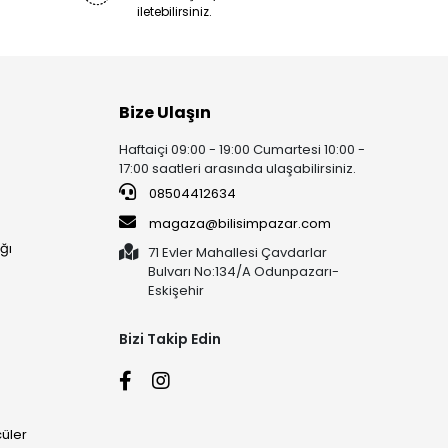
iletebilirsiniz.
Bize Ulaşın
Haftaiçi 09:00 - 19:00 Cumartesi 10:00 -
17:00 saatleri arasında ulaşabilirsiniz.
08504412634
magaza@bilisimpazar.com
ğı
71 Evler Mahallesi Çavdarlar
Bulvarı No:134/A Odunpazarı-
Eskişehir
Bizi Takip Edin
üler