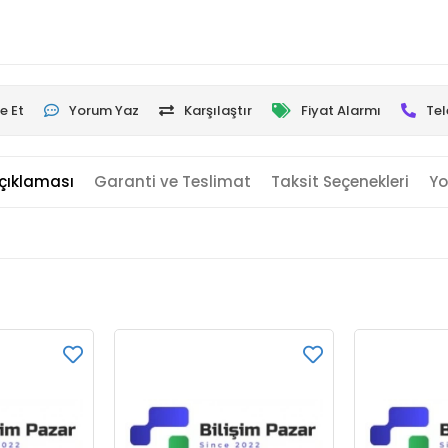
e Et
Yorum Yaz
Karşılaştır
Fiyat Alarmı
Tel
çıklaması
Garanti ve Teslimat
Taksit Seçenekleri
Yo