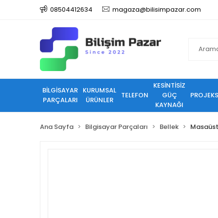
08504412634
magaza@bilisimpazar.com
KESİNTİSİZ
BİLGİSAYAR
KURUMSAL
TELEFON
GÜÇ
PROJEK
PARÇALARI
ÜRÜNLER
KAYNAĞI
Ana Sayfa
Bilgisayar Parçaları
Bellek
Masaüst