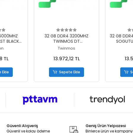
 Ekle
Sepete Ekle
S
 6000MHZ
32 GB DDR4 3200MHZ
32 GB DDR
ST BLACK
TWINMOS DT
SOGUTU
36 DIMM DT
MDD432GB3200D
D
on
Twinmos
EK2/64TR
8 TL
13.972,12 TL
13.
 Ekle
Sepete Ekle
S
Güvenli Alışveriş
Geniş Ürün Yelpazesi
Güvenli ve kolay ödeme
Binlerce ürün ve kampan