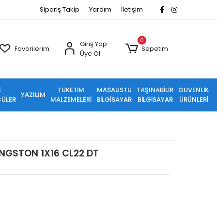
Sipariş Takip
Yardım
İletişim
0
Giriş Yap
Favorilerim
Sepetim
Üye Ol
E
TÜKETİM
MASAÜSTÜ
TAŞINABİLİR
GÜVENLİK
YAZILIM
ÜLER
MALZEMELERİ
BİLGİSAYAR
BİLGİSAYAR
ÜRÜNLERİ
INGSTON 1X16 CL22 DT