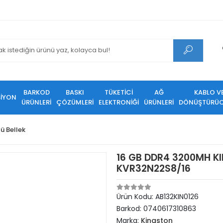
BARKOD
BASKI
TÜKETİCİ
AĞ
KABLO V
SİYON
ÜRÜNLERİ
ÇÖZÜMLERİ
ELEKTRONİĞİ
ÜRÜNLERİ
DÖNÜŞTÜRÜC
ü Bellek
16 GB DDR4 3200MH K
KVR32N22S8/16
Ürün Kodu:
AB132KIN0126
Barkod:
0740617310863
Marka:
Kingston