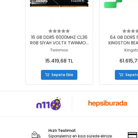
Sepete Ekle
Sepete
16 GB DDR5 6000MHZ CL36
64 GB DDR5
RGB SİYAH VOLTX TWINMOS
KINGSTON BEA
SOĞUTUCULU DT
EXPO 2x32GB CL
Twinmos
Kingst
TMD516GB6000URGB36B
KF560C36BB
15.419,68 TL
61.615,7
Sepete Ekle
Sepete
Hızlı Teslimat
Siparişleriniz en kısa sürede elinize