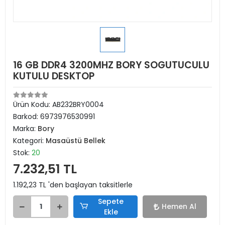
16 GB DDR4 3200MHZ BORY SOGUTUCULU
KUTULU DESKTOP
Ürün Kodu:
AB232BRY0004
Barkod:
6973976530991
Marka:
Bory
Kategori:
Masaüstü Bellek
Stok:
20
7.232,51 TL
1.192,23 TL 'den başlayan taksitlerle
Sepete
Hemen Al
Ekle