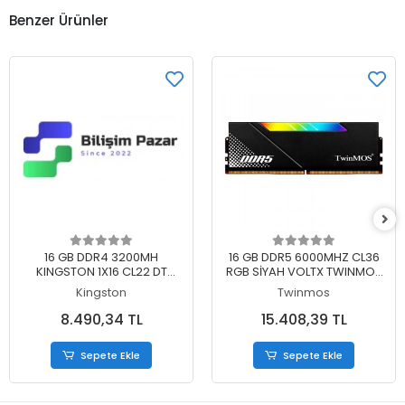
Benzer Ürünler
Sepete Ekle
Sepete Ekle
16 GB DDR4 3200MH
16 GB DDR5 6000MHZ CL36
KINGSTON 1X16 CL22 DT
RGB SİYAH VOLTX TWINMOS
KVR32N22S8/16
SOĞUTUCULU DT
Kingston
Twinmos
TMD516GB6000URGB36B
8.490,34 TL
15.408,39 TL
Sepete Ekle
Sepete Ekle