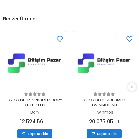
Benzer Ürünler
Sepete Ekle
Sepete Ekle
32 GB DDR4 3200MHZ BORY
32 GB DDR5 4800MHZ
KUTULU NB
TWINMOS NB
TMD532GB4800S40
Bory
Twinmos
12.524,56 TL
20.077,05 TL
Sepete Ekle
Sepete Ekle