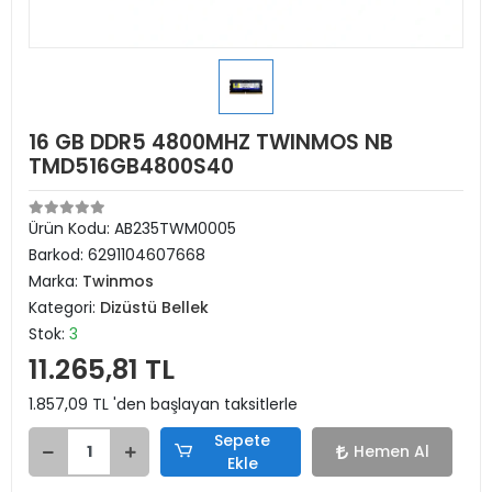
16 GB DDR5 4800MHZ TWINMOS NB
TMD516GB4800S40
Ürün Kodu:
AB235TWM0005
Barkod:
6291104607668
Marka:
Twinmos
Kategori:
Dizüstü Bellek
Stok:
3
11.265,81 TL
1.857,09 TL 'den başlayan taksitlerle
Sepete
Hemen Al
Ekle