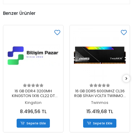
Benzer Ürünler
Sepete Ekle
Sepete Ekle
16 GB DDR4 3200MH
16 GB DDR5 6000MHZ CL36
KINGSTON 1X16 CL22 DT
RGB SİYAH VOLTX TWINMOS
KVR32N22S8/16
SOĞUTUCULU DT
Kingston
Twinmos
TMD516GB6000URGB36B
8.496,56 TL
15.419,68 TL
Sepete Ekle
Sepete Ekle