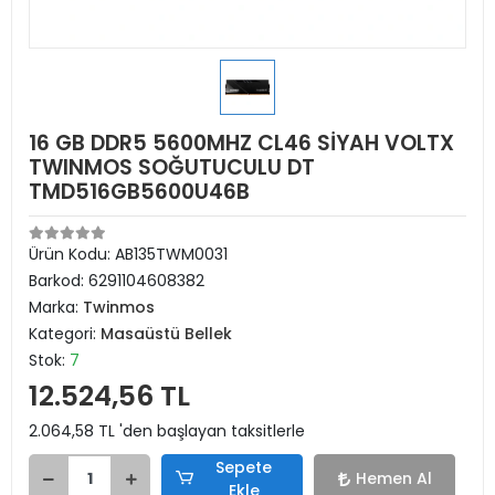
16 GB DDR5 5600MHZ CL46 SİYAH VOLTX
TWINMOS SOĞUTUCULU DT
TMD516GB5600U46B
Ürün Kodu:
AB135TWM0031
Barkod:
6291104608382
Marka:
Twinmos
Kategori:
Masaüstü Bellek
Stok:
7
12.524,56 TL
2.064,58 TL 'den başlayan taksitlerle
Sepete
Hemen Al
Ekle