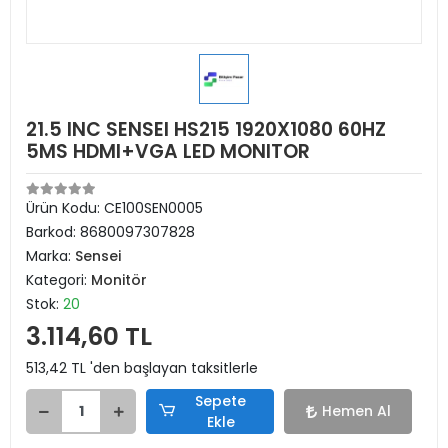
21.5 INC SENSEI HS215 1920X1080 60HZ
5MS HDMI+VGA LED MONITOR
Ürün Kodu:
CE100SEN0005
Barkod:
8680097307828
Marka:
Sensei
Kategori:
Monitör
Stok:
20
3.114,60 TL
513,42 TL 'den başlayan taksitlerle
Sepete
Hemen Al
Ekle