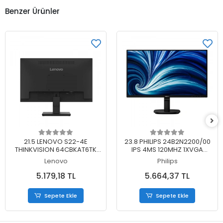
Benzer Ürünler
Sepete Ekle
Sepete Ekle
21.5 LENOVO S22-4E
23.8 PHILIPS 24B2N2200/00
THINKVISION 64CBKAT6TK
IPS 4MS 120MHZ 1XVGA
FHD 4MS 100HZ HDMI+VGA
1XHDMI 1XDP FHD 1920X1080
Lenovo
Philips
WLED MONITOR (3 YIL
HOPARLÖR VESA SİYAH (5 YIL
GARANTİ)
GARANTİ)
5.179,18 TL
5.664,37 TL
Sepete Ekle
Sepete Ekle