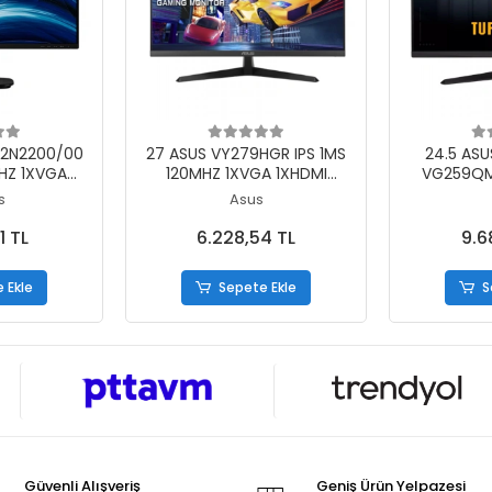
 Ekle
Sepete Ekle
S
4B2N2200/00
27 ASUS VY279HGR IPS 1MS
24.5 AS
HZ 1XVGA
120MHZ 1XVGA 1XHDMI
VG259QMR
D 1920X1080
FHD1920X1080 FLICKER-FREE
310MHZ
s
Asus
İYAH (5 YIL
DÜŞÜK MAVİ IŞIK VESA
FHD1920X
Tİ)
FLICKE
1 TL
6.228,54 TL
9.6
 Ekle
Sepete Ekle
S
Güvenli Alışveriş
Geniş Ürün Yelpazesi