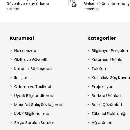
Güvenli ve kolay ödeme
Binlerce ürün ve kampan
sistemi
seçeneği
Kurumsal
Kategoriler
Hakkımızda
Bilgisayar Parçaları
Gizlilik ve Güvenlik
Kurumsal Ürünler
Kullanıcı Sözleşmesi
Telefon
İletişim
Kesintisiz Güç Kayna
Ödeme ve Teslimat
Projeksiyon
Üyelik Bilgilendirmesi
Barkod Ürünleri
Mesafeli Satış Sözleşmesi
Baskı Çözümleri
KVKK Bilgilendirme
Tüketici Elektroniği
Sıkça Sorulan Sorular
Ağ Ürünleri