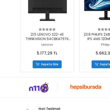
Sepete Ekle
Sepete
21.5 LENOVO S22-4E
23.8 PHILIPS 2
THINKVISION 64CBKAT6TK
IPS 4MS 120M
FHD 4MS 100HZ HDMI+VGA
1XHDMI 1XDP FH
Lenovo
Philip
WLED MONITOR (3 YIL
HOPARLÖR VESA S
GARANTİ)
GARAN
5.177,29 TL
5.662,3
Sepete Ekle
Sepete
Hızlı Teslimat