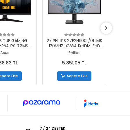
epete Ekle
Sepete Ekle
US TUF GAMING
27 PHILIPS 27E2N1100L/01 1MS
27 DE
5A IPS 0.3MS
120MHZ 1XVGA 1XHDMI FHD
144H
 2XHDMI 1XDP
1920X1080 VESA SİYAH
Asus
Philips
1080 HOPARLÖR
R-FREE VESA
88,83 TL
5.851,05 TL
epete Ekle
Sepete Ekle
7 / 24 DESTEK