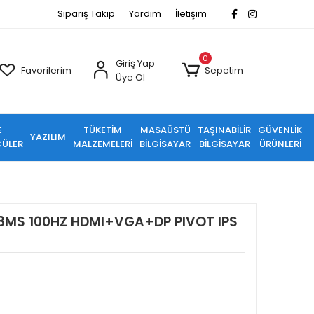
Sipariş Takip
Yardım
İletişim
0
Giriş Yap
Favorilerim
Sepetim
Üye Ol
E
TÜKETİM
MASAÜSTÜ
TAŞINABİLİR
GÜVENLİK
YAZILIM
ÜLER
MALZEMELERİ
BİLGİSAYAR
BİLGİSAYAR
ÜRÜNLERİ
 8MS 100HZ HDMI+VGA+DP PIVOT IPS