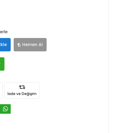
lerle
Ekle
Hemen Al
R
İade ve Değişim