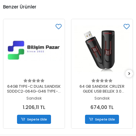
Benzer Ürünler
Sepete Ekle
Sepete Ekle
64GB TYPE-C DUAL SANDISK
64 GB SANDISK CRUZER
SDDDC2-064G-G46 TYPE-C
GLIDE USB BELLEK 3.0
DUALDRIVE
SDCZ600-064G-G35
Sandisk
Sandisk
1.206,11 TL
674,00 TL
Sepete Ekle
Sepete Ekle