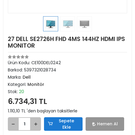
27 DELL SE2726H FHD 4MS 144HZ HDMI IPS
MONITOR
Ürün Kodu:
CE100DEL0242
Barkod:
5397321028734
Marka:
Dell
Kategori:
Monitör
Stok:
20
6.734,31 TL
1.110,10 TL 'den başlayan taksitlerle
Sepete
Hemen Al
Ekle