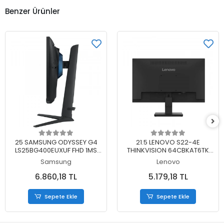
Benzer Ürünler
Sepete Ekle
Sepete Ekle
25 SAMSUNG ODYSSEY G4
21.5 LENOVO S22-4E
LS25BG400EUXUF FHD 1MS
THINKVISION 64CBKAT6TK
240HZ IPS MONITOR
FHD 4MS 100HZ HDMI+VGA
Samsung
Lenovo
WLED MONITOR (3 YIL
GARANTİ)
6.860,18 TL
5.179,18 TL
Sepete Ekle
Sepete Ekle