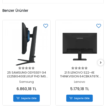
Benzer Ürünler
Sepete Ekle
Sepete Ekle
25 SAMSUNG ODYSSEY G4
21.5 LENOVO S22-4E
LS25BG400EUXUF FHD 1MS
THINKVISION 64CBKAT6TK
240HZ IPS MONITOR
FHD 4MS 100HZ HDMI+VGA
Samsung
Lenovo
WLED MONITOR (3 YIL
GARANTİ)
6.860,18 TL
5.179,18 TL
Sepete Ekle
Sepete Ekle