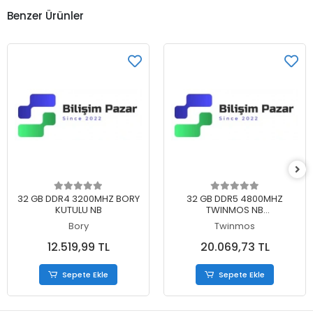
Benzer Ürünler
Sepete Ekle
Sepete Ekle
32 GB DDR4 3200MHZ BORY
32 GB DDR5 4800MHZ
KUTULU NB
TWINMOS NB
TMD532GB4800S40
Bory
Twinmos
12.519,99 TL
20.069,73 TL
Sepete Ekle
Sepete Ekle