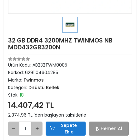
32 GB DDR4 3200MHZ TWINMOS NB
MDD432GB3200N
Ürün Kodu:
AB232TWM0005
Barkod:
6291104604285
Marka:
Twinmos
Kategori:
Dizüstü Bellek
Stok:
18
14.407,42 TL
2.374,96 TL 'den başlayan taksitlerle
Sepete
Hemen Al
Ekle