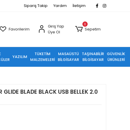
Sipariş Takip
Yardım
İletişim
0
Giriş Yap
Favorilerim
Sepetim
Üye Ol
E
TÜKETİM
MASAÜSTÜ
TAŞINABİLİR
GÜVENLİK
YAZILIM
ÜLER
MALZEMELERİ
BİLGİSAYAR
BİLGİSAYAR
ÜRÜNLERİ
 GLIDE BLADE BLACK USB BELLEK 2.0