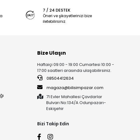
7 / 24 DESTEK
ya
Öneri ve şikayetlerinizi bize
iletebilirsiniz.
Bize Ulaşın
Haftaiçi 09:00 - 19:00 Cumartesi 10:00 -
17:00 saatleri arasında ulaşabilirsiniz.
08504412634
magaza@bilisimpazar.com
ğı
71 Evler Mahallesi Çavdarlar
Bulvarı No:134/A Odunpazarı-
Eskişehir
Bizi Takip Edin