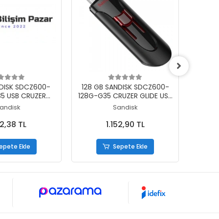
epete Ekle
Sepete Ekle
NDISK SDCZ600-
128 GB SANDISK SDCZ600-
256 
5 USB CRUZER
128G-G35 CRUZER GLIDE USB
GLIDE
LIDE3.0
3.0 BELLEK
US
andisk
Sandisk
2,38 TL
1.152,90 TL
epete Ekle
Sepete Ekle