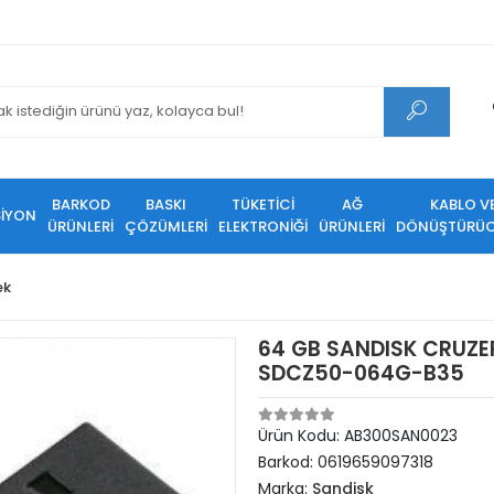
BARKOD
BASKI
TÜKETİCİ
AĞ
KABLO V
SİYON
ÜRÜNLERİ
ÇÖZÜMLERİ
ELEKTRONİĞİ
ÜRÜNLERİ
DÖNÜŞTÜRÜC
ek
64 GB SANDISK CRUZER
SDCZ50-064G-B35
Ürün Kodu:
AB300SAN0023
Barkod:
0619659097318
Marka:
Sandisk