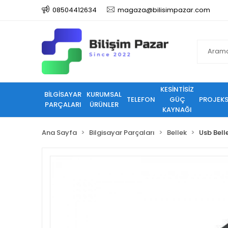
08504412634
magaza@bilisimpazar.com
KESİNTİSİZ
BİLGİSAYAR
KURUMSAL
TELEFON
GÜÇ
PROJEK
PARÇALARI
ÜRÜNLER
KAYNAĞI
Ana Sayfa
Bilgisayar Parçaları
Bellek
Usb Bell