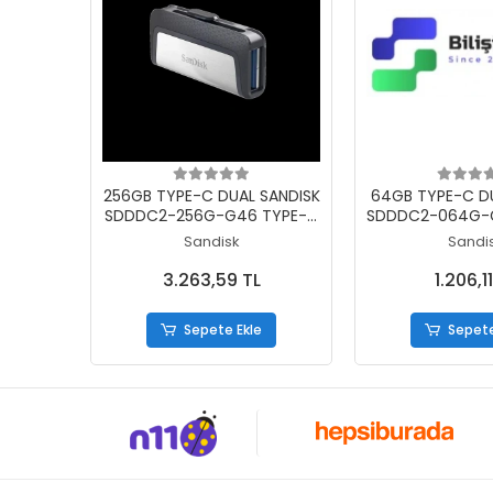
Sepete Ekle
Sepete
256GB TYPE-C DUAL SANDISK
64GB TYPE-C DU
SDDDC2-256G-G46 TYPE-C
SDDDC2-064G-
DUALDRIVE
DUALDR
Sandisk
Sandi
3.263,59 TL
1.206,1
Sepete Ekle
Sepete