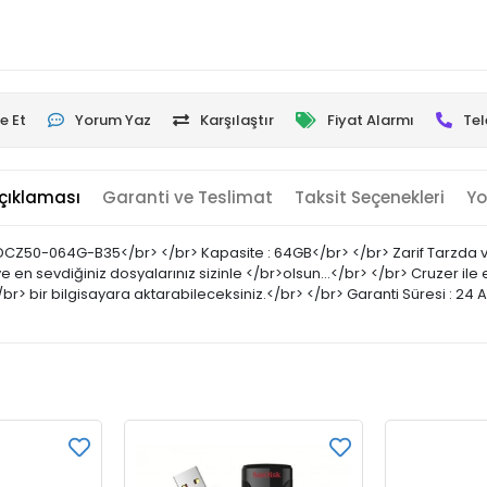
e Et
Yorum Yaz
Karşılaştır
Fiyat Alarmı
Tel
çıklaması
Garanti ve Teslimat
Taksit Seçenekleri
Yo
CZ50-064G-B35</br> </br> Kapasite : 64GB</br> </br> Zarif Tarzda ve 
 en sevdiğiniz dosyalarınız sizinle </br>olsun...</br> </br> Cruzer ile 
/br> bir bilgisayara aktarabileceksiniz.</br> </br> Garanti Süresi : 24 