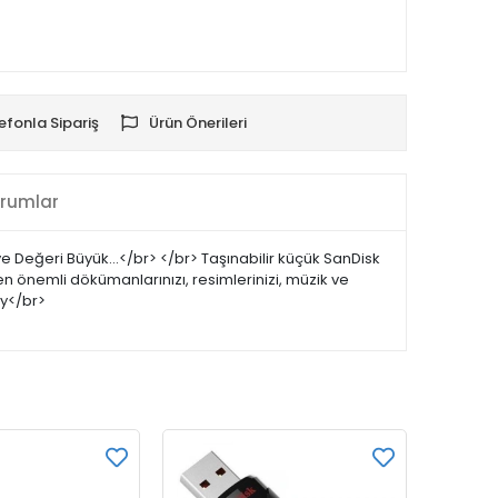
efonla Sipariş
Ürün Önerileri
rumlar
Değeri Büyük...</br> </br> Taşınabilir küçük SanDisk
en önemli dökümanlarınızı, resimlerinizi, müzik ve
Ay</br>