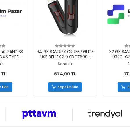
 Ekle
Sepete Ekle
S
AL SANDISK
64 GB SANDISK CRUZER GLIDE
32 GB SA
G46 TYPE-C
USB BELLEK 3.0 SDCZ600-
032G-G3
IVE
064G-G35
G
sk
Sandisk
S
1 TL
674,00 TL
70
 Ekle
Sepete Ekle
S