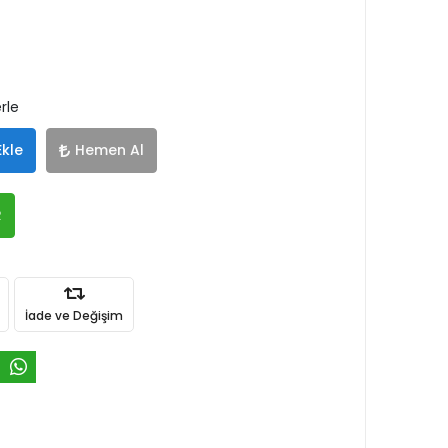
rle
Ekle
Hemen Al
R
İade ve Değişim