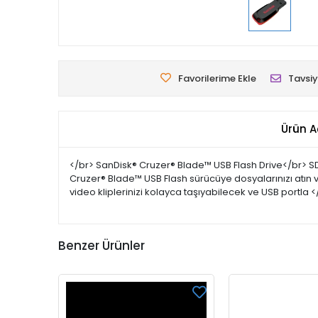
Favorilerime Ekle
Tavsiy
Ürün A
</br> SanDisk® Cruzer® Blade™ USB Flash Drive</br> SD
Cruzer® Blade™ USB Flash sürücüye dosyalarınızı atın ve
video kliplerinizi kolayca taşıyabilecek ve USB portla <
Benzer Ürünler