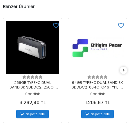
Benzer Ürünler
Sepete Ekle
Sepete Ekle
256GB TYPE-C DUAL
64GB TYPE-C DUAL SANDISK
SANDISK SDDDC2-256G-
SDDDC2-064G-G46 TYPE-C
G46 TYPE-C DUALDRIVE
DUALDRIVE
Sandisk
Sandisk
3.262,40 TL
1.205,67 TL
Sepete Ekle
Sepete Ekle