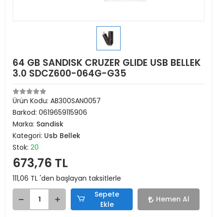
64 GB SANDISK CRUZER GLIDE USB BELLEK
3.0 SDCZ600-064G-G35
Ürün Kodu:
AB300SAN0057
Barkod:
0619659115906
Marka:
Sandisk
Kategori:
Usb Bellek
Stok:
20
673,76 TL
111,06 TL 'den başlayan taksitlerle
Sepete
Hemen Al
Ekle