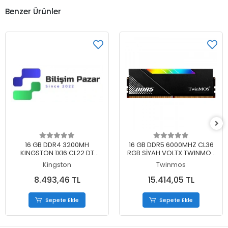
Benzer Ürünler
Sepete Ekle
Sepete Ekle
16 GB DDR4 3200MH
16 GB DDR5 6000MHZ CL36
KINGSTON 1X16 CL22 DT
RGB SİYAH VOLTX TWINMOS
KVR32N22S8/16
SOĞUTUCULU DT
Kingston
Twinmos
TMD516GB6000URGB36B
8.493,46 TL
15.414,05 TL
Sepete Ekle
Sepete Ekle