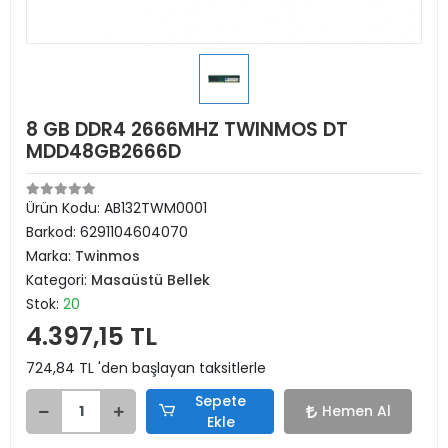
8 GB DDR4 2666MHZ TWINMOS DT
MDD48GB2666D
Ürün Kodu:
AB132TWM0001
Barkod:
6291104604070
Marka:
Twinmos
Kategori:
Masaüstü Bellek
Stok:
20
4.397,15 TL
724,84 TL 'den başlayan taksitlerle
Sepete
Hemen Al
Ekle