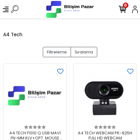
0
A4 Tech
Filtreleme
Sıralama
Sepete Ekle
Sepete Ekle
A4 TECH F1010 Q USB MAVİ
A4 TECH WEBCAM PK-925H
FN-MM KLV+OPT. MOUSE
FULL HD WEBCAM