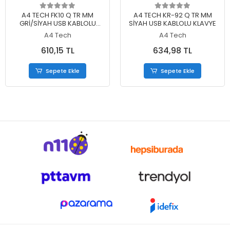
Sepete Ekle
Sepete Ekle
A4 TECH FK10 Q TR MM
A4 TECH KR-92 Q TR MM
GRİ/SİYAH USB KABLOLU
SİYAH USB KABLOLU KLAVYE
KLAVYE
A4 Tech
A4 Tech
610,15 TL
634,98 TL
Sepete Ekle
Sepete Ekle