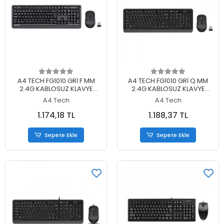
Sepete Ekle
Sepete Ekle
A4 TECH FG1010 GRİ F MM
A4 TECH FG1010 GRİ Q MM
2.4G KABLOSUZ KLAVYE
2.4G KABLOSUZ KLAVYE
MOUSE SET
MOUSE SET
A4 Tech
A4 Tech
1.174,18 TL
1.188,37 TL
Sepete Ekle
Sepete Ekle