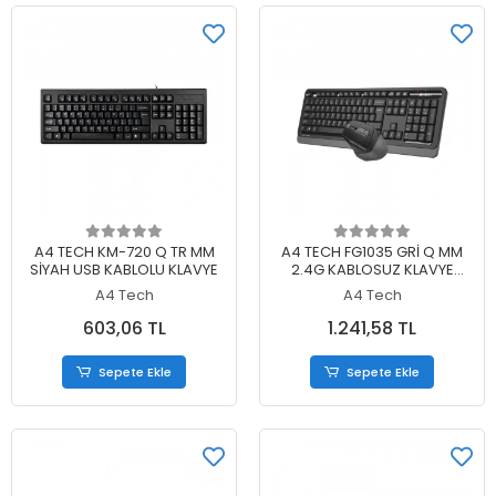
Sepete Ekle
Sepete Ekle
A4 TECH KM-720 Q TR MM
A4 TECH FG1035 GRİ Q MM
SİYAH USB KABLOLU KLAVYE
2.4G KABLOSUZ KLAVYE
MOUSE SET
A4 Tech
A4 Tech
603,06 TL
1.241,58 TL
Sepete Ekle
Sepete Ekle