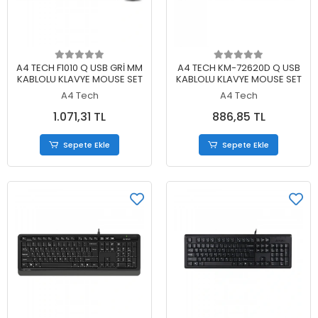
Sepete Ekle
Sepete Ekle
A4 TECH F1010 Q USB GRİ MM
A4 TECH KM-72620D Q USB
KABLOLU KLAVYE MOUSE SET
KABLOLU KLAVYE MOUSE SET
A4 Tech
A4 Tech
1.071,31 TL
886,85 TL
Sepete Ekle
Sepete Ekle