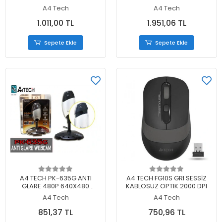
1600
A4 Tech
A4 Tech
1.011,00 TL
1.951,06 TL
Sepete Ekle
Sepete Ekle
Sepete Ekle
Sepete Ekle
A4 TECH PK-635G ANTI
A4 TECH FG10S GRI SESSİZ
GLARE 480P 640X480
KABLOSUZ OPTIK 2000 DPI
WEBCAM
A4 Tech
A4 Tech
851,37 TL
750,96 TL