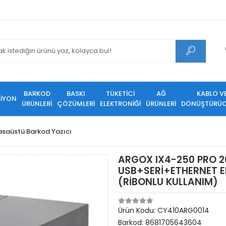
BARKOD
BASKI
TÜKETİCİ
AĞ
KABLO V
SİYON
ÜRÜNLERİ
ÇÖZÜMLERİ
ELEKTRONİĞİ
ÜRÜNLERİ
DÖNÜŞTÜRÜC
saüstü Barkod Yazıcı
ARGOX IX4-250 PRO 2
USB+SERİ+ETHERNET E
(RİBONLU KULLANIM)
Ürün Kodu:
CY410ARG0014
Barkod:
8681705643604