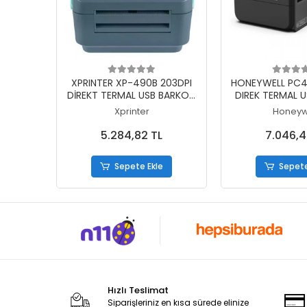
Sepete Ekle
Sepete
XPRINTER XP-490B 203DPI
HONEYWELL PC41
DİREKT TERMAL USB BARKOD
DIREK TERMAL 
YAZICI (RİBONSUZ KULLANIM)
YAZICI (RİBONSU
Xprinter
Honeyw
5.284,82 TL
7.046,4
Sepete Ekle
Sepete
Hızlı Teslimat
Siparişleriniz en kısa sürede elinize