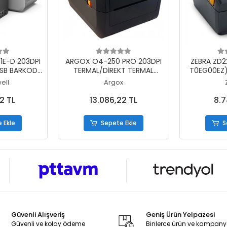
 Ekle
Sepete Ekle
S
E-D 203DPI
ARGOX O4-250 PRO 203DPI
ZEBRA ZD2
USB BARKOD
TERMAL/DİREKT TERMAL
T0EG00EZ)
Z KULLANIM)
USB+SERİ+ETHERNET BARKOD
TRANSFE
ell
Argox
YAZICI
YAZICI (Rİ
2 TL
13.086,22 TL
8.7
 Ekle
Sepete Ekle
S
Güvenli Alışveriş
Geniş Ürün Yelpazesi
Güvenli ve kolay ödeme
Binlerce ürün ve kampan