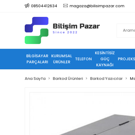
08504412634
magaza@bilisimpazar.com
KESİNTİSİZ
BİLGİSAYAR
KURUMSAL
TELEFON
GÜÇ
PROJEK
PARÇALARI
ÜRÜNLER
KAYNAĞI
Ana Sayfa
Barkod Ürünleri
Barkod Yazıcılar
Ma