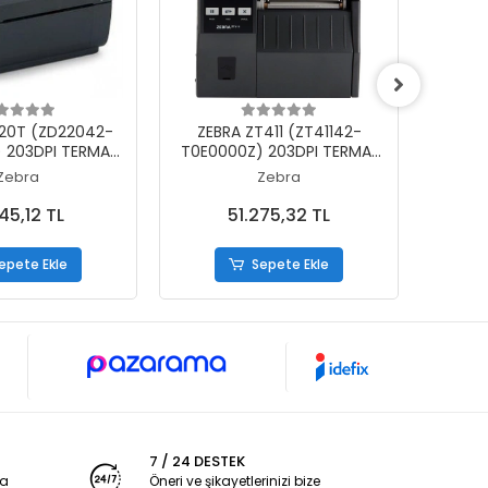
epete Ekle
Sepete Ekle
20T (ZD22042-
ZEBRA ZT411 (ZT41142-
ZEB
 203DPI TERMAL
T0E0000Z) 203DPI TERMAL
T0E00
R USB BARKOD
TRANSFER
Zebra
Zebra
BONLU KULLANIM)
USB+SERİ+ETHERNET BARKOD
USB+S
YAZICI (RİBONLU KULLANIM)
KASA 
45,12 TL
51.275,32 TL
(R
epete Ekle
Sepete Ekle
7 / 24 DESTEK
ya
Öneri ve şikayetlerinizi bize