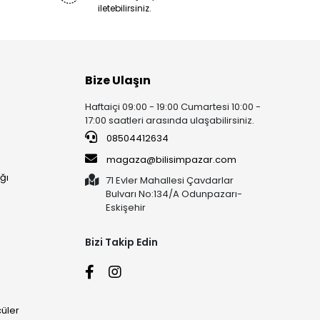
iletebilirsiniz.
Bize Ulaşın
Haftaiçi 09:00 - 19:00 Cumartesi 10:00 -
17:00 saatleri arasında ulaşabilirsiniz.
08504412634
magaza@bilisimpazar.com
ğı
71 Evler Mahallesi Çavdarlar
Bulvarı No:134/A Odunpazarı-
Eskişehir
Bizi Takip Edin
üler