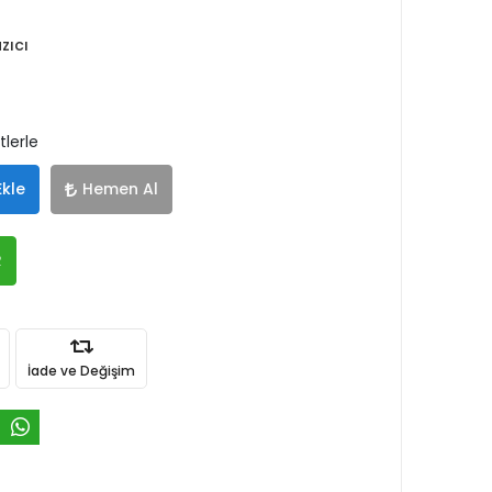
zıcı
tlerle
Ekle
Hemen Al
R
İade ve Değişim