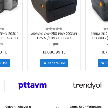
 Ekle
Sepete Ekle
S
E-D 203DPI
ARGOX O4-250 PRO 203DPI
ZEBRA ZD2
USB BARKOD
TERMAL/DİREKT TERMAL
T0EG00EZ)
Z KULLANIM)
USB+SERİ+ETHERNET BARKOD
TRANSFE
ell
Argox
YAZICI
YAZICI (Rİ
0 TL
13.090,99 TL
8.7
 Ekle
Sepete Ekle
S
Güvenli Alışveriş
Geniş Ürün Yelpazesi