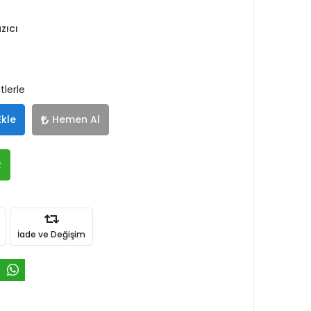
zıcı
tlerle
Ekle
Hemen Al
R
İade ve Değişim