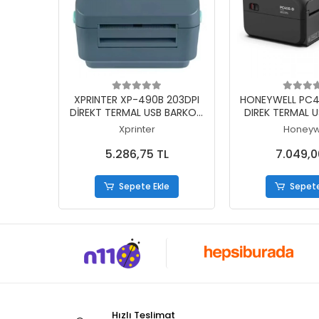
Sepete Ekle
Sepete
XPRINTER XP-490B 203DPI
HONEYWELL PC41
DİREKT TERMAL USB BARKOD
DIREK TERMAL 
YAZICI (RİBONSUZ KULLANIM)
YAZICI (RİBONSU
Xprinter
Honeyw
5.286,75 TL
7.049,0
Sepete Ekle
Sepete
Hızlı Teslimat