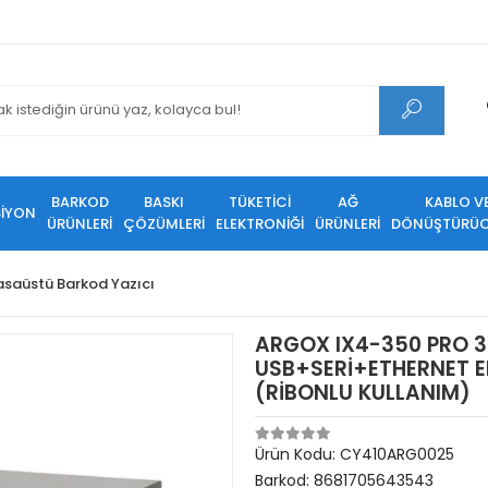
BARKOD
BASKI
TÜKETİCİ
AĞ
KABLO V
SİYON
ÜRÜNLERİ
ÇÖZÜMLERİ
ELEKTRONİĞİ
ÜRÜNLERİ
DÖNÜŞTÜRÜC
saüstü Barkod Yazıcı
ARGOX IX4-350 PRO 3
USB+SERİ+ETHERNET E
(RİBONLU KULLANIM)
Ürün Kodu:
CY410ARG0025
Barkod:
8681705643543