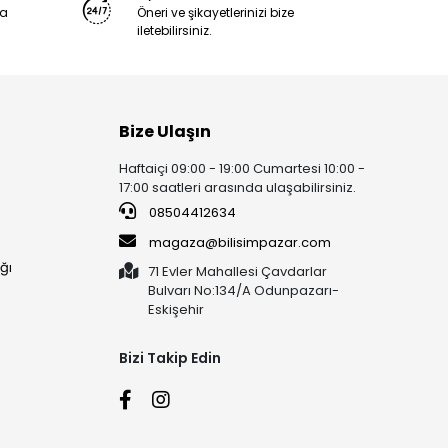
ya
Öneri ve şikayetlerinizi bize
iletebilirsiniz.
Bize Ulaşın
Haftaiçi 09:00 - 19:00 Cumartesi 10:00 -
17:00 saatleri arasında ulaşabilirsiniz.
08504412634
magaza@bilisimpazar.com
ğı
71 Evler Mahallesi Çavdarlar
Bulvarı No:134/A Odunpazarı-
Eskişehir
Bizi Takip Edin