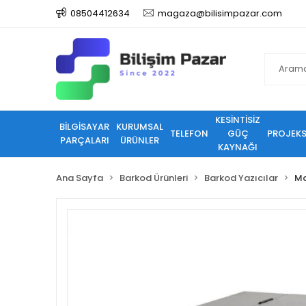
08504412634
magaza@bilisimpazar.com
KESİNTİSİZ
BİLGİSAYAR
KURUMSAL
TELEFON
GÜÇ
PROJEK
PARÇALARI
ÜRÜNLER
KAYNAĞI
Ana Sayfa
Barkod Ürünleri
Barkod Yazıcılar
Ma