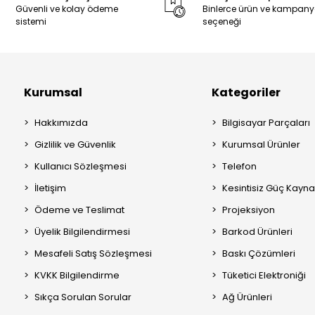
Güvenli ve kolay ödeme
Binlerce ürün ve kampan
sistemi
seçeneği
Kurumsal
Kategoriler
Hakkımızda
Bilgisayar Parçaları
Gizlilik ve Güvenlik
Kurumsal Ürünler
Kullanıcı Sözleşmesi
Telefon
İletişim
Kesintisiz Güç Kayna
Ödeme ve Teslimat
Projeksiyon
Üyelik Bilgilendirmesi
Barkod Ürünleri
Mesafeli Satış Sözleşmesi
Baskı Çözümleri
KVKK Bilgilendirme
Tüketici Elektroniği
Sıkça Sorulan Sorular
Ağ Ürünleri