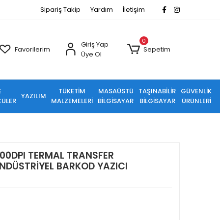
Sipariş Takip
Yardım
İletişim
0
Giriş Yap
Favorilerim
Sepetim
Üye Ol
E
TÜKETİM
MASAÜSTÜ
TAŞINABİLİR
GÜVENLİK
YAZILIM
ÜLER
MALZEMELERİ
BİLGİSAYAR
BİLGİSAYAR
ÜRÜNLERİ
00DPI TERMAL TRANSFER
NDÜSTRİYEL BARKOD YAZICI