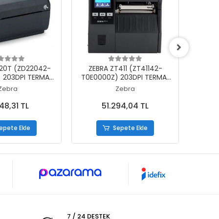
epete Ekle
Sepete Ekle
20T (ZD22042-
ZEBRA ZT411 (ZT41142-
ZEB
 203DPI TERMAL
T0E0000Z) 203DPI TERMAL
T0E00
R USB BARKOD
TRANSFER
Zebra
Zebra
BONLU KULLANIM)
USB+SERİ+ETHERNET BARKOD
USB+S
YAZICI (RİBONLU KULLANIM)
KASA 
48,31 TL
51.294,04 TL
(R
epete Ekle
Sepete Ekle
7 / 24 DESTEK