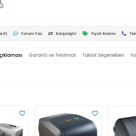
e Et
Yorum Yaz
Karşılaştır
Fiyat Alarmı
Tel
çıklaması
Garanti ve Teslimat
Taksit Seçenekleri
Yo