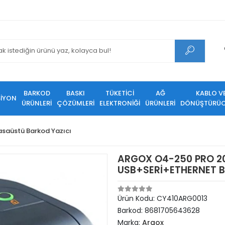
BARKOD
BASKI
TÜKETİCİ
AĞ
KABLO V
SİYON
ÜRÜNLERİ
ÇÖZÜMLERİ
ELEKTRONİĞİ
ÜRÜNLERİ
DÖNÜŞTÜRÜC
saüstü Barkod Yazıcı
ARGOX O4-250 PRO 20
USB+SERİ+ETHERNET B
Ürün Kodu:
CY410ARG0013
Barkod:
8681705643628
Marka:
Argox