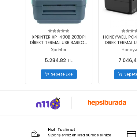
Sepete Ekle
Sepete
XPRINTER XP-490B 203DPI
HONEYWELL PC41
DİREKT TERMAL USB BARKOD
DIREK TERMAL 
YAZICI (RİBONSUZ KULLANIM)
YAZICI (RİBONSU
Xprinter
Honeyw
5.284,82 TL
7.046,4
Sepete Ekle
Sepete
Hızlı Teslimat
Siparişleriniz en kısa sürede elinize