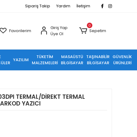
Sipariş Takip
Yardım
İletişim
0
Giriş Yap
Favorilerim
Sepetim
Üye Ol
E
TÜKETİM
MASAÜSTÜ
TAŞINABİLİR
GÜVENLİK
YAZILIM
ÜLER
MALZEMELERİ
BİLGİSAYAR
BİLGİSAYAR
ÜRÜNLERİ
3DPI TERMAL/DİREKT TERMAL
ARKOD YAZICI