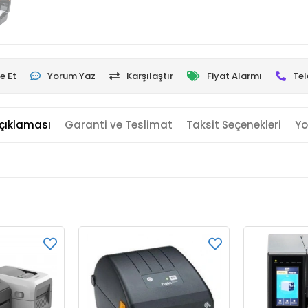
e Et
Yorum Yaz
Karşılaştır
Fiyat Alarmı
Tel
çıklaması
Garanti ve Teslimat
Taksit Seçenekleri
Yo