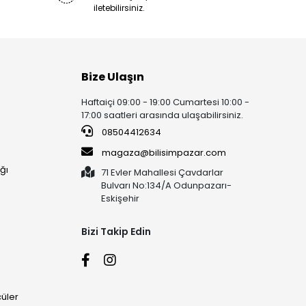
iletebilirsiniz.
Bize Ulaşın
Haftaiçi 09:00 - 19:00 Cumartesi 10:00 -
17:00 saatleri arasında ulaşabilirsiniz.
08504412634
magaza@bilisimpazar.com
ğı
71 Evler Mahallesi Çavdarlar
Bulvarı No:134/A Odunpazarı-
Eskişehir
Bizi Takip Edin
üler