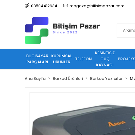
08504412634
magaza@bilisimpazar.com
KESİNTİSİZ
BİLGİSAYAR
KURUMSAL
TELEFON
GÜÇ
PROJEK
PARÇALARI
ÜRÜNLER
KAYNAĞI
Ana Sayfa
Barkod Ürünleri
Barkod Yazıcılar
Ma