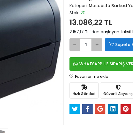
Kategori:
Masaüstü Barkod Ya
Stok:
20
13.086,22 TL
2.157,17 TL 'den başlayan taksitl
Sepete 
WHATSAPP İLE SİPARİŞ VE
Favorilerime ekle
Hızlı Gönderi
Güvenli Alışveriş