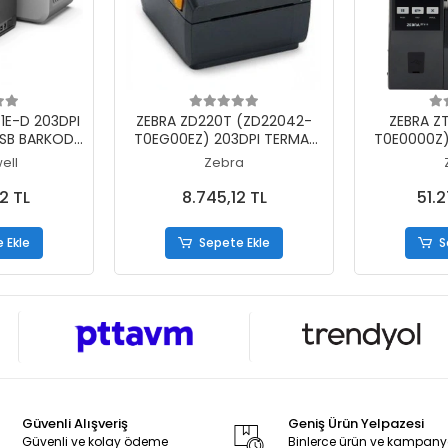
 Ekle
Sepete Ekle
S
E-D 203DPI
ZEBRA ZD220T (ZD22042-
ZEBRA ZT
USB BARKOD
T0EG00EZ) 203DPI TERMAL
T0E0000Z)
Z KULLANIM)
TRANSFER USB BARKOD
TR
ell
Zebra
YAZICI (RİBONLU KULLANIM)
USB+SERİ+E
YAZICI (Rİ
2 TL
8.745,12 TL
51.
 Ekle
Sepete Ekle
S
Güvenli Alışveriş
Geniş Ürün Yelpazesi
Güvenli ve kolay ödeme
Binlerce ürün ve kampan