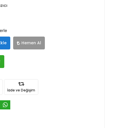
zıcı
erle
Ekle
Hemen Al
R
İade ve Değişim