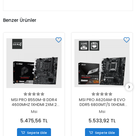
Benzer Ürünler
Sepete Ekle
Sepete Ekle
MSI PRO B550M-B DDR4
MSI PRO A620AM-B EVO
4600MHZ 1XHDMI 2XM.2
DDR5 6800MT/S 1XHDMI
MATX AM4 (AMD AM4
1XVGA 1XM.2 USB MATX AM5
Msi
Msi
5000/5000G/4000G/3000/3000G
(AMD AM5 9000/8000/7000
SERİLERİ İLE UYUMLU)
SERİ İLE UYUMLU)
5.475,56 TL
5.533,92 TL
Sepete Ekle
Sepete Ekle