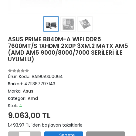
ASUS PRIME B840M-A WIFI DDR5
7600MT/S 1XHDMI 2XDP 3XM.2 MATX AM5
(AMD AM5 9000/8000/7000 SERİLERİ İLE
UYUMLU)
Ürün Kodu:
AA190ASU0064
Barkod:
4711387797143
Marka:
Asus
Kategori:
Amd
Stok:
4
9.063,00 TL
1.493,97 TL 'den başlayan taksitlerle
Sepete