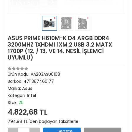
ASUS PRIME H610M-K D4 ARGB DDR4
3200MHZ 1XHDMI 1XM.2 USB 3.2 MATX
1700P (12. / 13. VE 14. NESİL İŞLEMCİ
UYUMLU)
Ürün Kodu:
AA203ASU0108
Barkod:
4711387460177
Marka:
Asus
Kategori:
Intel
Stok:
20
4.822,68 TL
794,98 TL 'den başlayan taksitlerle
Sepete