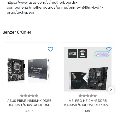
https://www.asus.com/tr/motherboards-
components/motherboards/prime/prime-h610m-k-d4-
argb/techspec/
Benzer Ürünler
Sepete Ekle
Sepete Ekle
ASUS PRIME H810M-K DDR5
MSI PRO H810M-E DDR5
6400MT/S 1XVGA 1XHDMI
6400MT/S 1XHDMI 1XDP 1XM.2
1XM.2 1851P MATX (INTEL
USB 3.2 MATX 1851P (INTEL
Asus
Msi
ULTRA PROCESSORS SERIES
ULTRA PROCESSORS SERIES