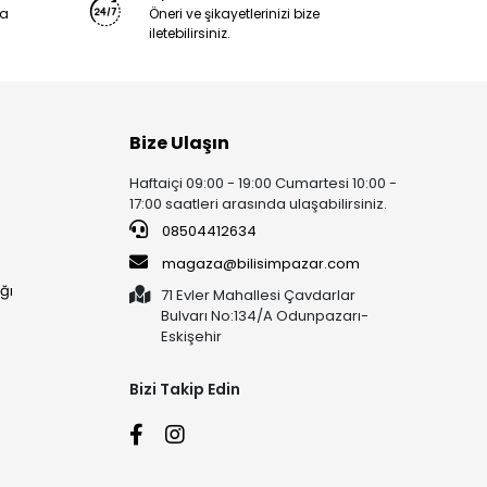
ya
Öneri ve şikayetlerinizi bize
iletebilirsiniz.
Bize Ulaşın
Haftaiçi 09:00 - 19:00 Cumartesi 10:00 -
17:00 saatleri arasında ulaşabilirsiniz.
08504412634
magaza@bilisimpazar.com
ğı
71 Evler Mahallesi Çavdarlar
Bulvarı No:134/A Odunpazarı-
Eskişehir
Bizi Takip Edin