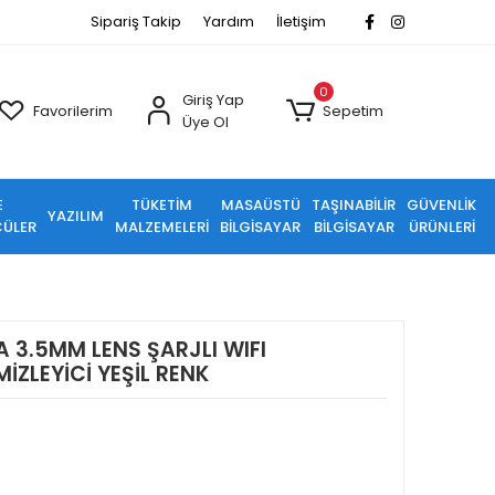
Sipariş Takip
Yardım
İletişim
0
Giriş Yap
Favorilerim
Sepetim
Üye Ol
E
TÜKETİM
MASAÜSTÜ
TAŞINABİLİR
GÜVENLİK
YAZILIM
ÜLER
MALZEMELERİ
BİLGİSAYAR
BİLGİSAYAR
ÜRÜNLERİ
 3.5MM LENS ŞARJLI WIFI
ZLEYİCİ YEŞİL RENK