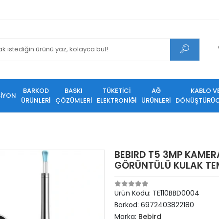
BARKOD
BASKI
TÜKETİCİ
AĞ
KABLO V
SİYON
ÜRÜNLERİ
ÇÖZÜMLERİ
ELEKTRONİĞİ
ÜRÜNLERİ
DÖNÜŞTÜRÜC
BEBIRD T5 3MP KAMERA
GÖRÜNTÜLÜ KULAK TEMİ
Ürün Kodu:
TE110BBD0004
Barkod:
6972403822180
Marka:
Bebird