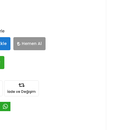
rle
Ekle
Hemen Al
R
İade ve Değişim