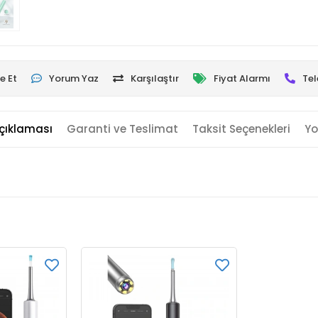
e Et
Yorum Yaz
Karşılaştır
Fiyat Alarmı
Tel
çıklaması
Garanti ve Teslimat
Taksit Seçenekleri
Yo