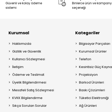
Güvenli ve kolay ödeme
Binlerce ürün ve kampan
sistemi
seçeneği
Kurumsal
Kategoriler
Hakkımızda
Bilgisayar Parçaları
Gizlilik ve Güvenlik
Kurumsal Ürünler
Kullanıcı Sözleşmesi
Telefon
İletişim
Kesintisiz Güç Kayna
Ödeme ve Teslimat
Projeksiyon
Üyelik Bilgilendirmesi
Barkod Ürünleri
Mesafeli Satış Sözleşmesi
Baskı Çözümleri
KVKK Bilgilendirme
Tüketici Elektroniği
Sıkça Sorulan Sorular
Ağ Ürünleri