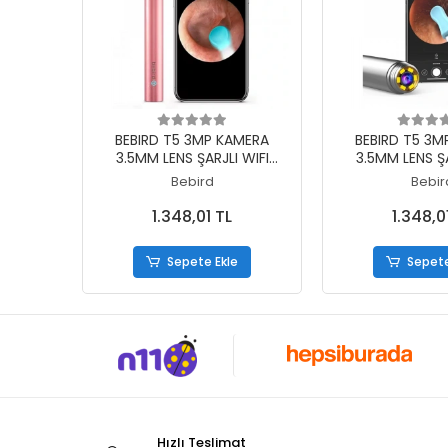
Sepete Ekle
Sepete
BEBIRD T5 3MP KAMERA
BEBIRD T5 3M
3.5MM LENS ŞARJLI WIFI
3.5MM LENS ŞA
GÖRÜNTÜLÜ KULAK
GÖRÜNTÜLÜ
Bebird
Bebir
TEMİZLEYİCİ PEMBE RENK
TEMİZLEYİCİ B
1.348,01 TL
1.348,0
Sepete Ekle
Sepete
Hızlı Teslimat