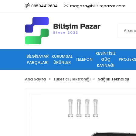
08504412634
magaza@bilisimpazar.com
KESİNTİSİZ
BİLGİSAYAR
KURUMSAL
TELEFON
GÜÇ
PROJEK
PARÇALARI
ÜRÜNLER
KAYNAĞI
Ana Sayfa
Tüketici Elektroniği
Sağlık Teknoloji