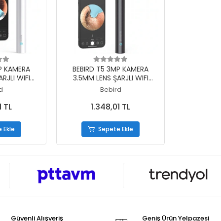
 Ekle
Sepete Ekle
P KAMERA
BEBIRD T5 3MP KAMERA
RJLI WIFI
3.5MM LENS ŞARJLI WIFI
 KULAK
GÖRÜNTÜLÜ KULAK
d
Bebird
EYAZ RENK
TEMİZLEYİCİ SİYAH RENK
1 TL
1.348,01 TL
 Ekle
Sepete Ekle
Güvenli Alışveriş
Geniş Ürün Yelpazesi