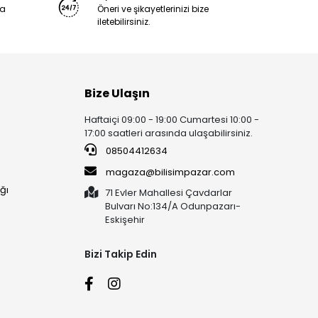
ya
Öneri ve şikayetlerinizi bize
iletebilirsiniz.
Bize Ulaşın
Haftaiçi 09:00 - 19:00 Cumartesi 10:00 -
17:00 saatleri arasında ulaşabilirsiniz.
08504412634
magaza@bilisimpazar.com
ğı
71 Evler Mahallesi Çavdarlar
Bulvarı No:134/A Odunpazarı-
Eskişehir
Bizi Takip Edin