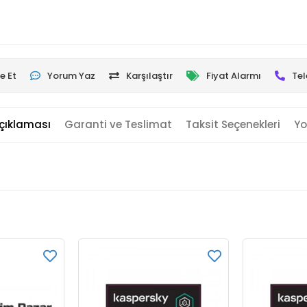
e Et
Yorum Yaz
Karşılaştır
Fiyat Alarmı
Tel
çıklaması
Garanti ve Teslimat
Taksit Seçenekleri
Yo