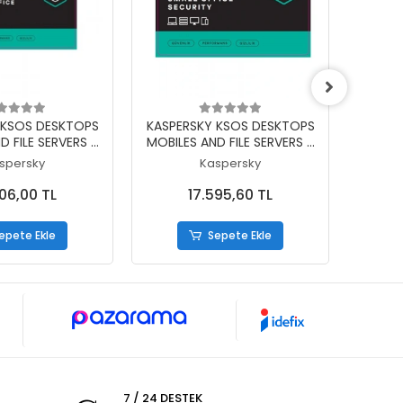
epete Ekle
Sepete Ekle
 KSOS DESKTOPS
KASPERSKY KSOS DESKTOPS
KASPE
D FILE SERVERS 2
MOBILES AND FILE SERVERS 5
MOBILE
0 PC+20 MOBILE
SERVER+50 PC+50 MOBILE
SERV
spersky
Kaspersky
K LISANS 3 YIL
ELEKTRONIK LISANS 1 YIL
ELEK
606,00 TL
17.595,60 TL
epete Ekle
Sepete Ekle
7 / 24 DESTEK