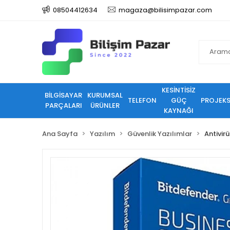
08504412634
magaza@bilisimpazar.com
KESİNTİSİZ
BİLGİSAYAR
KURUMSAL
TELEFON
GÜÇ
PROJEK
PARÇALARI
ÜRÜNLER
KAYNAĞI
Ana Sayfa
Yazılım
Güvenlik Yazılımlar
Antivirü