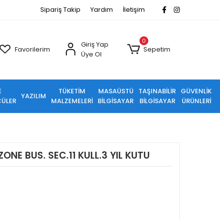
Sipariş Takip
Yardım
İletişim
0
Giriş Yap
Favorilerim
Sepetim
Üye Ol
E
TÜKETİM
MASAÜSTÜ
TAŞINABİLİR
GÜVENLİK
YAZILIM
ÜLER
MALZEMELERİ
BİLGİSAYAR
BİLGİSAYAR
ÜRÜNLERİ
NE BUS. SEC.11 KULL.3 YIL KUTU