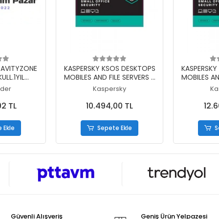
 Ekle
Sepete Ekle
S
RAVITYZONE
KASPERSKY KSOS DESKTOPS
KASPERSKY
ULL.1YIL
MOBILES AND FILE SERVERS 2
MOBILES AN
 LISANS
SERVER+15 PC+15 MOBILE
SERVER+2
nder
Kaspersky
Ka
ELEKTRONIK LISANS 3 YIL
ELEKTRONI
92 TL
10.494,00 TL
12.
 Ekle
Sepete Ekle
S
Güvenli Alışveriş
Geniş Ürün Yelpazesi