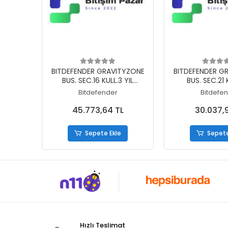
Sepete Ekle
Sepete
BITDEFENDER GRAVITYZONE
BITDEFENDER G
BUS. SEC.16 KULL.3 YIL
BUS. SEC.21 K
ELEKTRONIK LISANS
ELEKTRONIK
Bitdefender
Bitdefe
45.773,64 TL
30.037,
Sepete Ekle
Sepete
Hızlı Teslimat