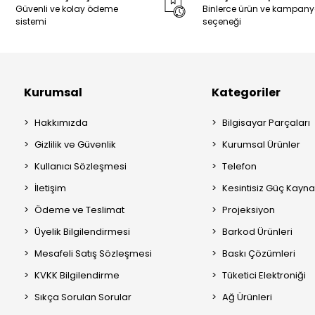
Güvenli ve kolay ödeme
Binlerce ürün ve kampan
sistemi
seçeneği
Kurumsal
Kategoriler
Hakkımızda
Bilgisayar Parçaları
Gizlilik ve Güvenlik
Kurumsal Ürünler
Kullanıcı Sözleşmesi
Telefon
İletişim
Kesintisiz Güç Kayna
Ödeme ve Teslimat
Projeksiyon
Üyelik Bilgilendirmesi
Barkod Ürünleri
Mesafeli Satış Sözleşmesi
Baskı Çözümleri
KVKK Bilgilendirme
Tüketici Elektroniği
Sıkça Sorulan Sorular
Ağ Ürünleri