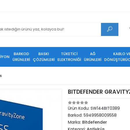
BARKOD
BASKI
TÜKETİCİ
AĞ
KABLO V
SİYON
ÜRÜNLERİ
ÇÖZÜMLERİ
ELEKTRONİĞİ
ÜRÜNLERİ
DÖNÜŞTÜRÜC
s
BITDEFENDER GRAVITYZO
Ürün Kodu:
SW144BIT0389
Barkod:
5949958009558
Marka:
Bitdefender
Kategori:
Antivirüs