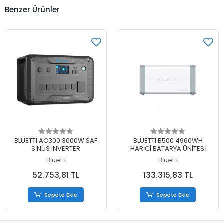
Benzer Ürünler
Sepete Ekle
Sepete Ekle
BLUETTI AC300 3000W SAF
BLUETTI B500 4960WH
SİNÜS INVERTER
HARİCİ BATARYA ÜNİTESİ
Bluetti
Bluetti
52.753,81 TL
133.315,83 TL
Sepete Ekle
Sepete Ekle