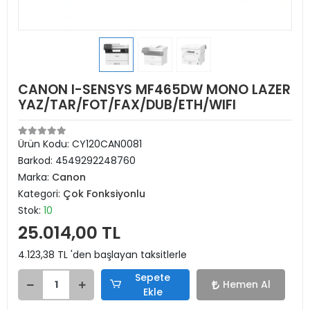
CANON I-SENSYS MF465DW MONO LAZER
YAZ/TAR/FOT/FAX/DUB/ETH/WIFI
Ürün Kodu:
CY120CAN0081
Barkod:
4549292248760
Marka:
Canon
Kategori:
Çok Fonksiyonlu
Stok:
10
25.014,00 TL
4.123,38 TL 'den başlayan taksitlerle
Sepete
Hemen Al
Ekle