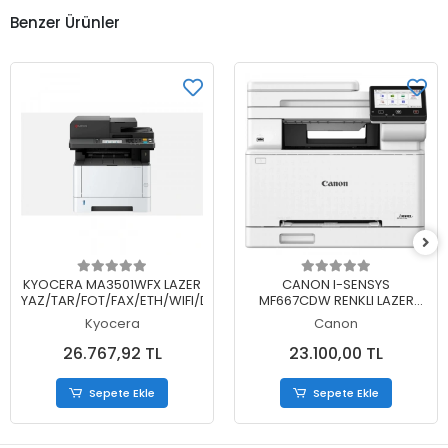
Benzer Ürünler
Sepete Ekle
Sepete Ekle
KYOCERA MA3501WFX LAZER
CANON I-SENSYS
YAZ/TAR/FOT/FAX/ETH/WIFI/DUBLEKS
MF667CDW RENKLI LAZER
YAZ/TAR/FOT/FAX/DUB/ETH/WIF
Kyocera
Canon
26.767,92 TL
23.100,00 TL
Sepete Ekle
Sepete Ekle