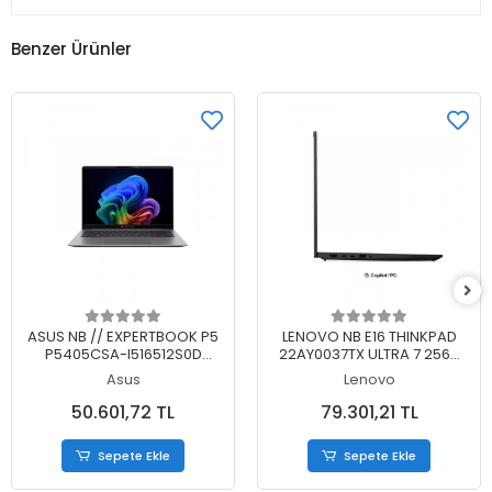
Benzer Ürünler
Sepete Ekle
Sepete Ekle
ASUS NB // EXPERTBOOK P5
LENOVO NB E16 THINKPAD
P5405CSA-I516512S0D
22AY0037TX ULTRA 7 256V
ULTRA 5 226V 16GB 512SSD
16GB 512SSD O/B 16 DOS
Asus
Lenovo
DOS 14
50.601,72 TL
79.301,21 TL
Sepete Ekle
Sepete Ekle