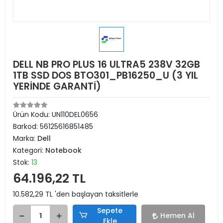
DELL NB PRO PLUS 16 ULTRA5 238V 32GB
1TB SSD DOS BTO301_PB16250_U (3 YIL
YERİNDE GARANTİ)
Ürün Kodu:
UN110DEL0656
Barkod:
56125616851485
Marka:
Dell
Kategori:
Notebook
Stok:
13
64.196,22 TL
10.582,29 TL 'den başlayan taksitlerle
Sepete
Hemen Al
Ekle