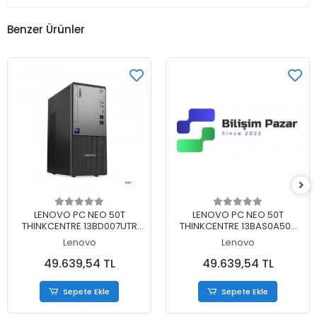
Benzer Ürünler
Sepete Ekle
Sepete Ekle
LENOVO PC NEO 50T
LENOVO PC NEO 50T
THINKCENTRE 13BD007UTR
THINKCENTRE 13BAS0A500
ULTRA 5 225 16GB 512SSD
ULTRA 5 225 16GB 512SSD
Lenovo
Lenovo
DOS
DOS
49.639,54 TL
49.639,54 TL
Sepete Ekle
Sepete Ekle