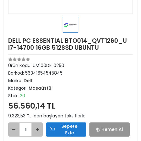
DELL PC ESSENTIAL BTO014_QVT1260_U
I7-14700 16GB 512SSD UBUNTU
Ürün Kodu:
UM100DEL0250
Barkod:
56341654545845
Marka:
Dell
Kategori:
Masaüstü
Stok:
20
56.560,14 TL
9.323,53 TL 'den başlayan taksitlerle
Sepete
Hemen Al
Ekle