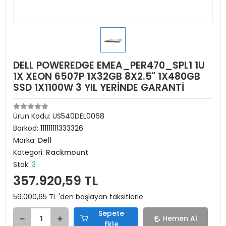
DELL POWEREDGE EMEA_PER470_SPL1 1U
1X XEON 6507P 1X32GB 8X2.5" 1X480GB
SSD 1X1100W 3 YIL YERİNDE GARANTİ
Ürün Kodu:
US540DEL0068
Barkod:
111111111333326
Marka:
Dell
Kategori:
Rackmount
Stok:
3
357.920,59 TL
59.000,65 TL 'den başlayan taksitlerle
Sepete
Hemen Al
Ekle