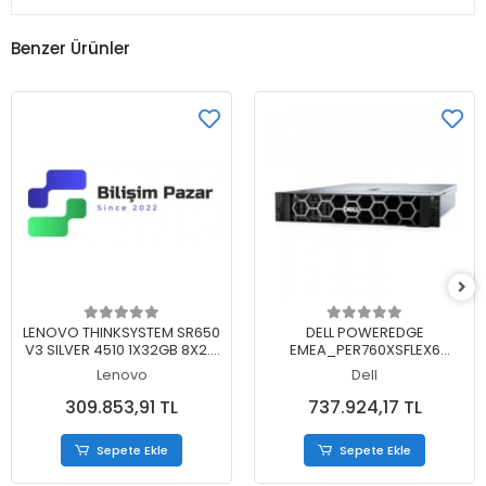
Benzer Ürünler
Sepete Ekle
Sepete Ekle
LENOVO THINKSYSTEM SR650
DELL POWEREDGE
V3 SILVER 4510 1X32GB 8X2.5
EMEA_PER760XSFLEX6
1X1100W 7D76A058EA 3 YIL
XENON SILVER 2X4410Y
Lenovo
Dell
YERİNDE GARANTİ
4X32GB 2X480GB SSD
16X2.5" 2X1100W 3 YIL YERİNDE
309.853,91 TL
737.924,17 TL
GARANTİ
Sepete Ekle
Sepete Ekle