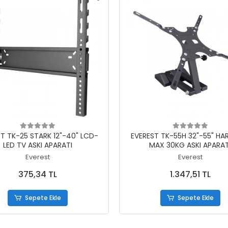
Sepete Ekle
Sepete Ekle
T TK-25 STARK 12"-40" LCD-
EVEREST TK-55H 32"-55" HAR
LED TV ASKI APARATI
MAX 30KG ASKI APARAT
Everest
Everest
375,34 TL
1.347,51 TL
Sepete Ekle
Sepete Ekle