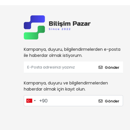
Datalogic
Dbpos
Dell
Digi Terazi
Digitus
Kampanya, duyuru, bilgilendirmelerden e-posta
Draytek
ile haberdar olmak istiyorum.
DrBarkod.Com
Gönder
Elzab
Enpos
Kampanya, duyuru ve bilgilendirmelerden
Eset
haberdar olmak için kayıt olun.
Esonic
Gönder
Everest
Flaxes
FlexSolar