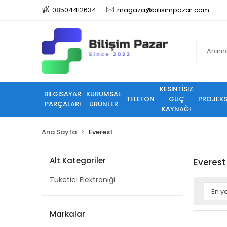
08504412634
magaza@bilisimpazar.com
KESİNTİSİZ
BİLGİSAYAR
KURUMSAL
TELEFON
GÜÇ
PROJEK
PARÇALARI
ÜRÜNLER
KAYNAĞI
Ana Sayfa
Everest
Alt Kategoriler
Everest
Tüketici Elektroniği
Markalar