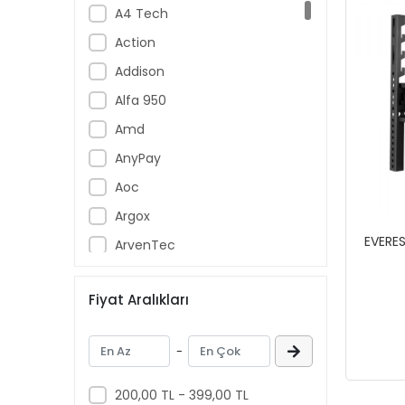
A4 Tech
Action
Addison
Alfa 950
Amd
AnyPay
Aoc
Argox
EVERES
ArvenTec
Assur
Fiyat Aralıkları
Asus
ASYS
-
Aztech
Banknote Master
200,00 TL - 399,00 TL