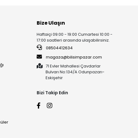
Bize Ulaşın
Haftaiçi 09:00 - 19:00 Cumartesi 10:00 -
17:00 saatleri arasında ulaşabilirsiniz.
08504412634
magaza@bilisimpazar.com
ğı
71 Evler Mahallesi Çavdarlar
Bulvarı No:134/A Odunpazarı-
Eskişehir
Bizi Takip Edin
üler