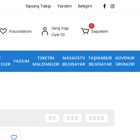
Sipariş Takip
Yardım
İletişim
0
Giriş Yap
Favorilerim
Sepetim
Üye Ol
E
TÜKETİM
MASAÜSTÜ
TAŞINABİLİR
GÜVENLİK
YAZILIM
ÜLER
MALZEMELERİ
BİLGİSAYAR
BİLGİSAYAR
ÜRÜNLERİ