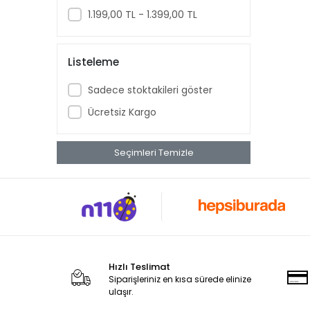
Bebird
1.199,00 TL - 1.399,00 TL
Beko
Benq
Listeleme
Bitdefender
Sadece stoktakileri göster
Bluetti
Ücretsiz Kargo
Bory
Brother
Seçimleri Temizle
Canon
Cas Terazi
Ceopos
Codegen
Cube
Hızlı Teslimat
Dahua
Siparişleriniz en kısa sürede elinize
ulaşır.
Dark