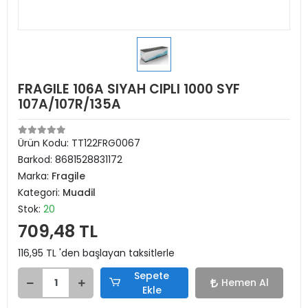
FRAGILE 106A SIYAH CIPLI 1000 SYF
107A/107R/135A
Ürün Kodu:
TT122FRG0067
Barkod:
8681528831172
Marka:
Fragile
Kategori:
Muadil
Stok:
20
709,48 TL
116,95 TL 'den başlayan taksitlerle
Sepete
Hemen Al
Ekle