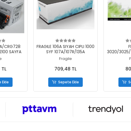
 Ekle
Sepete Ekle
S
8A/CRG728
FRAGILE 106A SIYAH CIPLI 1000
F
2100 SAYFA
SYF 107A/107R/135A
3020/3025/
15
e
Fragile
 TL
709,48 TL
80
 Ekle
Sepete Ekle
S