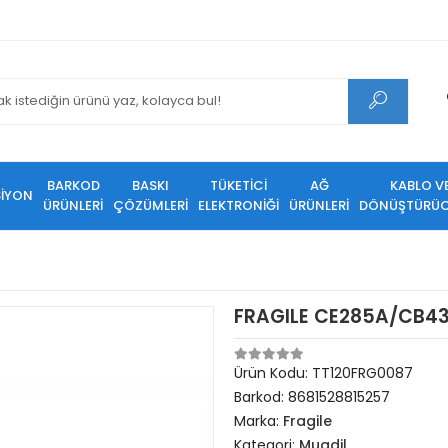
BARKOD
BASKI
TÜKETİCİ
AĞ
KABLO V
SİYON
ÜRÜNLERİ
ÇÖZÜMLERİ
ELEKTRONİĞİ
ÜRÜNLERİ
DÖNÜŞTÜRÜC
FRAGILE CE285A/CB43
Ürün Kodu:
TT120FRG0087
Barkod:
8681528815257
Marka:
Fragile
Kategori:
Muadil