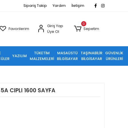
Sipariş Takip
Yardım
İletişim
0
Giriş Yap
Favorilerim
Sepetim
Üye Ol
E
TÜKETİM
MASAÜSTÜ
TAŞINABİLİR
GÜVENLİK
YAZILIM
ÜLER
MALZEMELERİ
BİLGİSAYAR
BİLGİSAYAR
ÜRÜNLERİ
5A CIPLI 1600 SAYFA