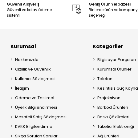
Güvenli Alışveriş
Geniş Ürün Yelpazesi
Güvenli ve kolay ödeme
Binlerce ürün ve kampan
sistemi
seçeneği
Kurumsal
Kategoriler
Hakkımızda
Bilgisayar Parçaları
Gizlilik ve Güvenlik
Kurumsal Ürünler
Kullanıcı Sözleşmesi
Telefon
İletişim
Kesintisiz Güç Kayna
Ödeme ve Teslimat
Projeksiyon
Üyelik Bilgilendirmesi
Barkod Ürünleri
Mesafeli Satış Sözleşmesi
Baskı Çözümleri
KVKK Bilgilendirme
Tüketici Elektroniği
Sıkça Sorulan Sorular
Ağ Ürünleri