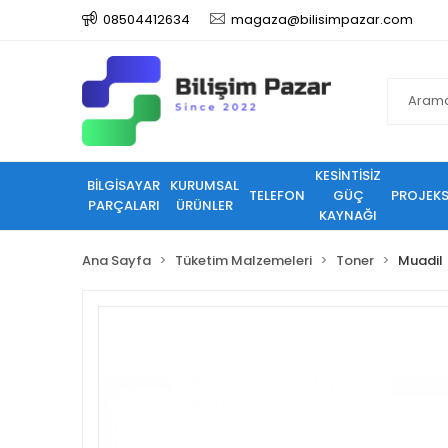
08504412634
magaza@bilisimpazar.com
KESİNTİSİZ
BİLGİSAYAR
KURUMSAL
TELEFON
GÜÇ
PROJEK
PARÇALARI
ÜRÜNLER
KAYNAĞI
Ana Sayfa
Tüketim Malzemeleri
Toner
Muadil