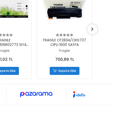
epete Ekle
Sepete Ekle
RAGILE
FRAGILE CF283A/CRG737
FRAGILE
106R02773 SIYAH
CIPLI 1600 SAYFA
00 SAYFA
Fragile
Fragile
1,02 TL
700,89 TL
epete Ekle
Sepete Ekle