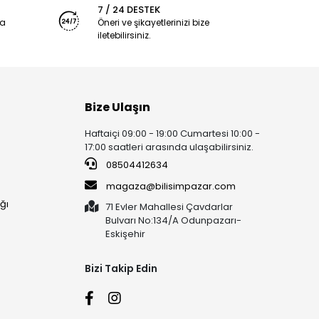
7 / 24 DESTEK
ya
Öneri ve şikayetlerinizi bize
iletebilirsiniz.
Bize Ulaşın
Haftaiçi 09:00 - 19:00 Cumartesi 10:00 -
17:00 saatleri arasında ulaşabilirsiniz.
08504412634
magaza@bilisimpazar.com
ğı
71 Evler Mahallesi Çavdarlar
Bulvarı No:134/A Odunpazarı-
Eskişehir
Bizi Takip Edin