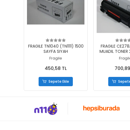
Sepete Ekle
Sepete
FRAGILE TN1040 (TN1111) 1500
FRAGILE CE27
SAYFA SIYAH
MUADIL TONER 
Fragile
Fragil
450,58 TL
700,89
Sepete Ekle
Sepete