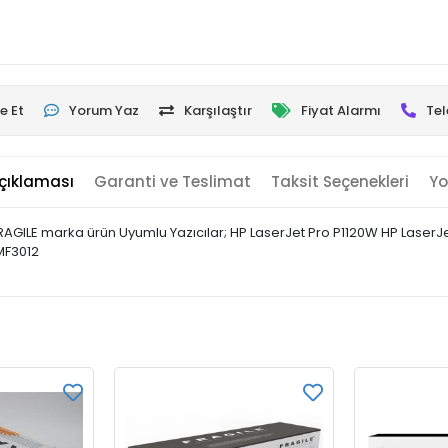
e Et
Yorum Yaz
Karşılaştır
Fiyat Alarmı
Tel
çıklaması
Garanti ve Teslimat
Taksit Seçenekleri
Yo
RAGILE marka ürün Uyumlu Yazıcılar; HP LaserJet Pro P1120W HP LaserJe
MF3012