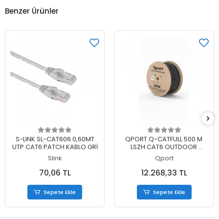
Benzer Ürünler
Sepete Ekle
Sepete Ekle
S-LINK SL-CAT606 0,60MT
QPORT Q-CATFULL 500 M
UTP CAT6 PATCH KABLO GRİ
LSZH CAT6 OUTDOOR
23AWG 0.58MM %100 BAKIR
Slink
Qport
SİYAH KABLO
70,06 TL
12.268,33 TL
Sepete Ekle
Sepete Ekle