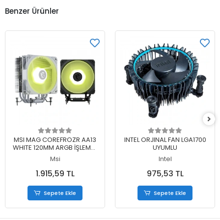
Benzer Ürünler
Sepete Ekle
Sepete Ekle
MSI MAG COREFROZR AA13
INTEL ORJINAL FAN LGA1700
WHITE 120MM ARGB İŞLEMCİ
UYUMLU
HAVA SOĞUTUCU
Msi
Intel
1.915,59 TL
975,53 TL
Sepete Ekle
Sepete Ekle