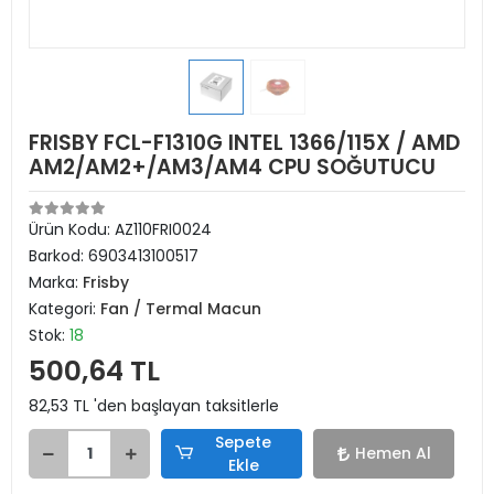
FRISBY FCL-F1310G INTEL 1366/115X / AMD
AM2/AM2+/AM3/AM4 CPU SOĞUTUCU
Ürün Kodu:
AZ110FRI0024
Barkod:
6903413100517
Marka:
Frisby
Kategori:
Fan / Termal Macun
Stok:
18
500,64 TL
82,53 TL 'den başlayan taksitlerle
Sepete
Hemen Al
Ekle