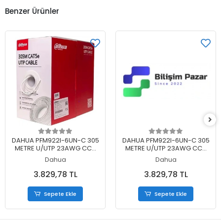
Benzer Ürünler
Sepete Ekle
Sepete Ekle
DAHUA PFM922I-6UN-C 305
DAHUA PFM922I-6UN-C 305
METRE U/UTP 23AWG CCA
METRE U/UTP 23AWG CCA
GRİ RENK CAT6 KABLO
BEYAZ RENK CAT6 KABLO
Dahua
Dahua
3.829,78 TL
3.829,78 TL
Sepete Ekle
Sepete Ekle