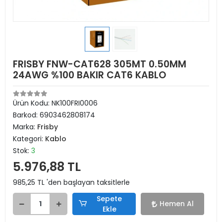
FRISBY FNW-CAT628 305MT 0.50MM
24AWG %100 BAKIR CAT6 KABLO
Ürün Kodu:
NK100FRI0006
Barkod:
6903462808174
Marka:
Frisby
Kategori:
Kablo
Stok:
3
5.976,88 TL
985,25 TL 'den başlayan taksitlerle
Sepete
Hemen Al
Ekle