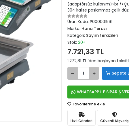
(adaptörsüz kullanım)<br />Ç
304 kalite paslanmaz çelik dü
Ürün Kodu:
P000001591
Marka:
Hana Terazi
Kategori:
Sayım terazileri
Stok:
20+
7.721,33 TL
1.272,81 TL 'den başlayan taksitl
Sepete 
WHATSAPP İLE SİPARİŞ VE
Favorilerime ekle
Hızlı Gönderi
Güvenli Alışveriş