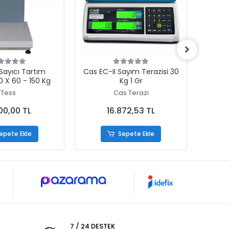
epete Ekle
Sepete Ekle
Cas EC-II Sayım Terazisi 30
Cas EC
0 X 60 - 150 Kg
Kg 1 Gr
Tess
Cas Terazi
00,00 TL
16.872,53 TL
epete Ekle
Sepete Ekle
7 / 24 DESTEK