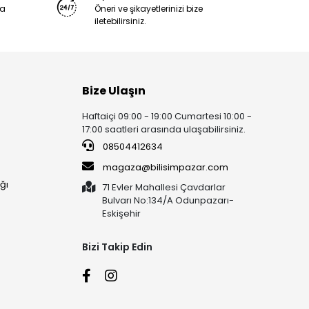
ya
Öneri ve şikayetlerinizi bize
iletebilirsiniz.
Bize Ulaşın
Haftaiçi 09:00 - 19:00 Cumartesi 10:00 -
17:00 saatleri arasında ulaşabilirsiniz.
08504412634
magaza@bilisimpazar.com
ğı
71 Evler Mahallesi Çavdarlar
Bulvarı No:134/A Odunpazarı-
Eskişehir
Bizi Takip Edin