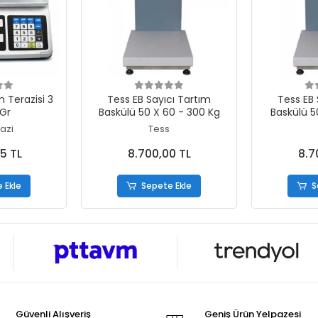
 Ekle
Sepete Ekle
S
 Terazisi 3
Tess EB Sayıcı Tartım
Tess EB Sayıcı Tartım
 Gr
Baskülü 50 X 60 - 300 Kg
Baskülü 5
azi
Tess
5 TL
8.700,00 TL
8.7
 Ekle
Sepete Ekle
S
Güvenli Alışveriş
Geniş Ürün Yelpazesi