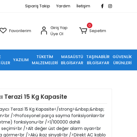
Sipariş Takip
Yardım
İletişim
0
Giriş Yap
Favorilerim
Sepetim
Üye Ol
E
TÜKETİM
MASAÜSTÜ
TAŞINABİLİR
GÜVENLİK
YAZILIM
ÜLER
MALZEMELERİ
BİLGİSAYAR
BİLGİSAYAR
ÜRÜNLERİ
 Terazi 15 Kg Kapasite
yıcı Terazi 15 Kg Kapasite</strong>&nbsp;&nbsp;
<br />Profosyonel parça sayma fonksiyonları<br
tme) fonksiyonu<br />1/100000 dahili
 seçimi<br />Alt değer üst değer alarm ayarı<br
 görme<br />Akü ikaz sinyali<br />Direkt AC kablo