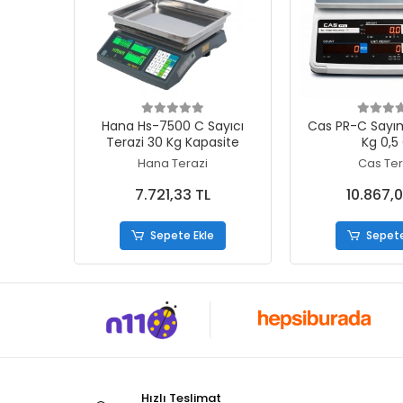
Sepete Ekle
Sepete
Hana Hs-7500 C Sayıcı
Cas PR-C Sayım
Terazi 30 Kg Kapasite
Kg 0,5
Hana Terazi
Cas Ter
7.721,33 TL
10.867,0
Sepete Ekle
Sepete
Hızlı Teslimat