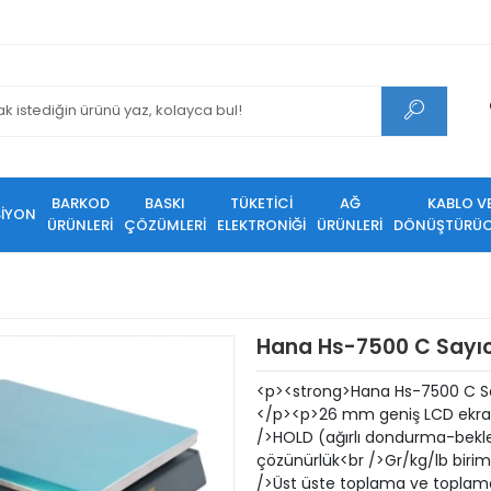
BARKOD
BASKI
TÜKETİCİ
AĞ
KABLO V
SİYON
ÜRÜNLERİ
ÇÖZÜMLERİ
ELEKTRONİĞİ
ÜRÜNLERİ
DÖNÜŞTÜRÜC
Hana Hs-7500 C Sayıcı
<p><strong>Hana Hs-7500 C Sa
</p><p>26 mm geniş LCD ekran
/>HOLD (ağırlı dondurma-bekle
çözünürlük<br />Gr/kg/lb birim
/>Üst üste toplama ve toplama