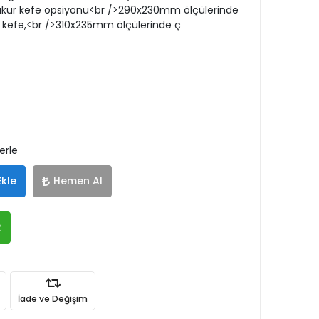
ukur kefe opsiyonu<br />290x230mm ölçülerinde
z kefe,<br />310x235mm ölçülerinde ç
erle
Ekle
Hemen Al
R
İade ve Değişim