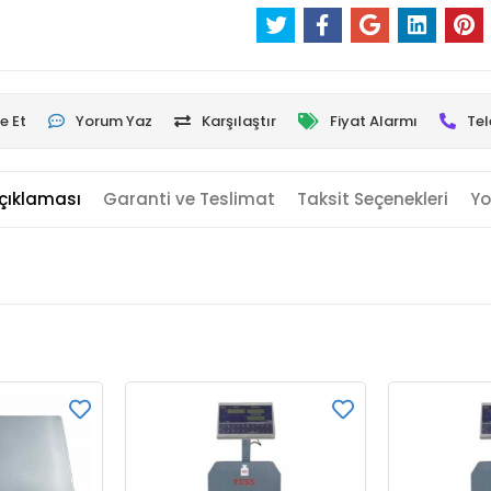
e Et
Yorum Yaz
Karşılaştır
Fiyat Alarmı
Tel
çıklaması
Garanti ve Teslimat
Taksit Seçenekleri
Yo