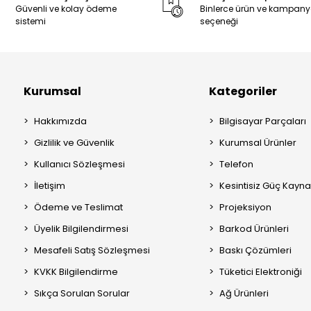
Güvenli ve kolay ödeme
Binlerce ürün ve kampan
sistemi
seçeneği
Kurumsal
Kategoriler
Hakkımızda
Bilgisayar Parçaları
Gizlilik ve Güvenlik
Kurumsal Ürünler
Kullanıcı Sözleşmesi
Telefon
İletişim
Kesintisiz Güç Kayna
Ödeme ve Teslimat
Projeksiyon
Üyelik Bilgilendirmesi
Barkod Ürünleri
Mesafeli Satış Sözleşmesi
Baskı Çözümleri
KVKK Bilgilendirme
Tüketici Elektroniği
Sıkça Sorulan Sorular
Ağ Ürünleri