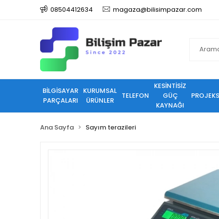
08504412634
magaza@bilisimpazar.com
KESİNTİSİZ
BİLGİSAYAR
KURUMSAL
TELEFON
GÜÇ
PROJEK
PARÇALARI
ÜRÜNLER
KAYNAĞI
Ana Sayfa
Sayım terazileri