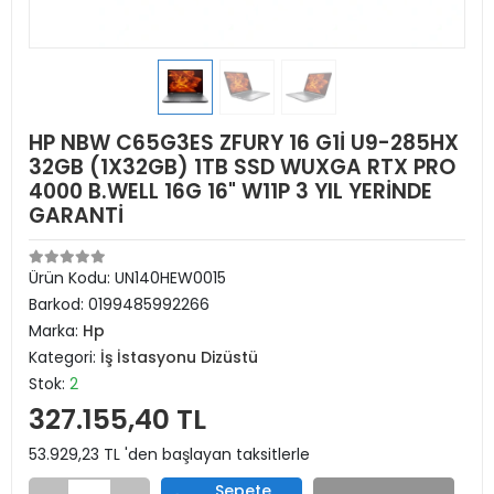
HP NBW C65G3ES ZFURY 16 G1İ U9-285HX
32GB (1X32GB) 1TB SSD WUXGA RTX PRO
4000 B.WELL 16G 16" W11P 3 YIL YERİNDE
GARANTİ
Ürün Kodu:
UN140HEW0015
Barkod:
0199485992266
Marka:
Hp
Kategori:
İş İstasyonu Dizüstü
Stok:
2
327.155,40 TL
53.929,23 TL 'den başlayan taksitlerle
Sepete