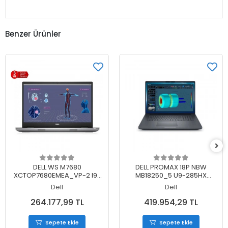
Benzer Ürünler
Sepete Ekle
Sepete Ekle
DELL WS M7680
DELL PROMAX 18P NBW
XCTOP7680EMEA_VP-2 I9-
MB18250_5 U9-285HX
13950HX 32GB 512SSD 16GB
2X32GB 1X1TB RTXPRO5000
Dell
Dell
RTX5000 16 W11PRO
24GB W11P 3 YIL YERİNDE
GARANTİ
264.177,99 TL
419.954,29 TL
Sepete Ekle
Sepete Ekle