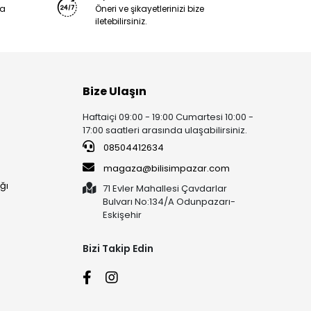
ya
Öneri ve şikayetlerinizi bize
iletebilirsiniz.
Bize Ulaşın
Haftaiçi 09:00 - 19:00 Cumartesi 10:00 -
17:00 saatleri arasında ulaşabilirsiniz.
08504412634
magaza@bilisimpazar.com
ğı
71 Evler Mahallesi Çavdarlar
Bulvarı No:134/A Odunpazarı-
Eskişehir
Bizi Takip Edin