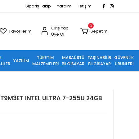
Sipariş Takip
Yardım
İletişim
0
Giriş Yap
Favorilerim
Sepetim
Üye Ol
E
TÜKETİM
MASAÜSTÜ
TAŞINABİLİR
GÜVENLİK
YAZILIM
ÜLER
MALZEMELERİ
BİLGİSAYAR
BİLGİSAYAR
ÜRÜNLERİ
CT9M3ET INTEL ULTRA 7-255U 24GB