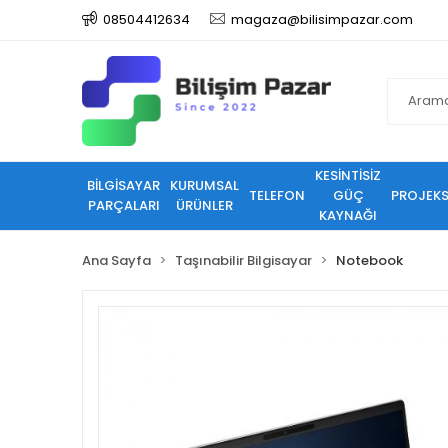
08504412634
magaza@bilisimpazar.com
KESİNTİSİZ
BİLGİSAYAR
KURUMSAL
TELEFON
GÜÇ
PROJEK
PARÇALARI
ÜRÜNLER
KAYNAĞI
Ana Sayfa
Taşınabilir Bilgisayar
Notebook