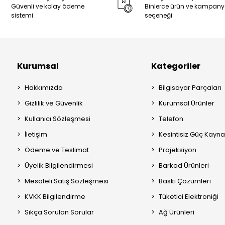
Güvenli ve kolay ödeme
Binlerce ürün ve kampan
sistemi
seçeneği
Kurumsal
Kategoriler
Hakkımızda
Bilgisayar Parçaları
Gizlilik ve Güvenlik
Kurumsal Ürünler
Kullanıcı Sözleşmesi
Telefon
İletişim
Kesintisiz Güç Kayna
Ödeme ve Teslimat
Projeksiyon
Üyelik Bilgilendirmesi
Barkod Ürünleri
Mesafeli Satış Sözleşmesi
Baskı Çözümleri
KVKK Bilgilendirme
Tüketici Elektroniği
Sıkça Sorulan Sorular
Ağ Ürünleri