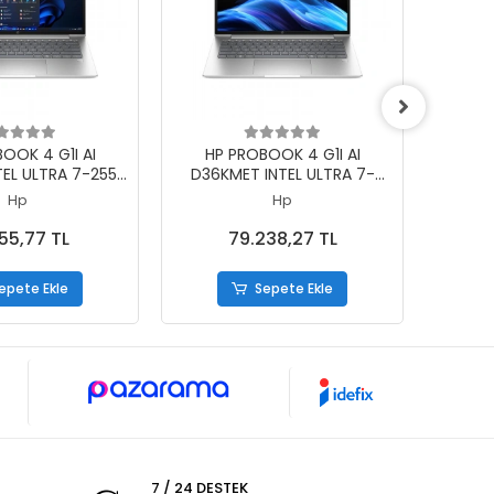
epete Ekle
Sepete Ekle
OOK 4 G1I AI
HP PROBOOK 4 G1I AI
LENO
TEL ULTRA 7-255H
D36KMET INTEL ULTRA 7-
22AY0
SSD 14 W11PRO
255H 24GB 1TB SSD RTX3050
32GB 
Hp
Hp
4GB 14 DOS
755,77 TL
79.238,27 TL
epete Ekle
Sepete Ekle
7 / 24 DESTEK