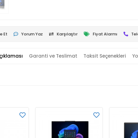
e Et
Yorum Yaz
Karşılaştır
Fiyat Alarmı
Tel
çıklaması
Garanti ve Teslimat
Taksit Seçenekleri
Yo