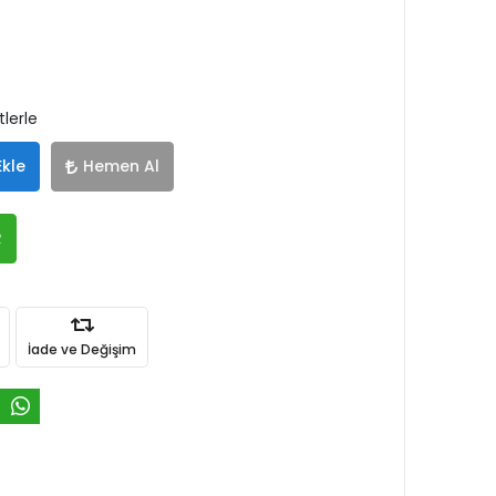
tlerle
Ekle
Hemen Al
R
İade ve Değişim