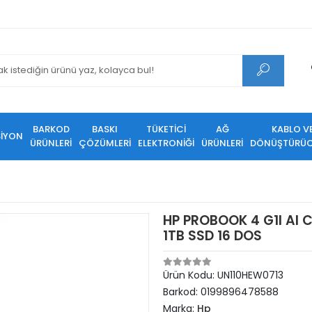
BARKOD
BASKI
TÜKETİCİ
AĞ
KABLO V
SİYON
ÜRÜNLERİ
ÇÖZÜMLERİ
ELEKTRONİĞİ
ÜRÜNLERİ
DÖNÜŞTÜRÜC
HP PROBOOK 4 G1I AI 
1TB SSD 16 DOS
Ürün Kodu:
UN110HEW0713
Barkod:
0199896478588
Marka:
Hp