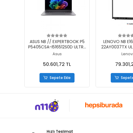
Sepete Ekle
Sepete
ASUS NB // EXPERTBOOK P5
LENOVO NB E16
P5405CSA-I516512S0D ULTRA
22AY0037TX UL
5 226V 16GB 512SSD DOS 14
16GB 512SSD O
Asus
Lenov
50.601,72 TL
79.301,2
Sepete Ekle
Sepete
Hızlı Teslimat