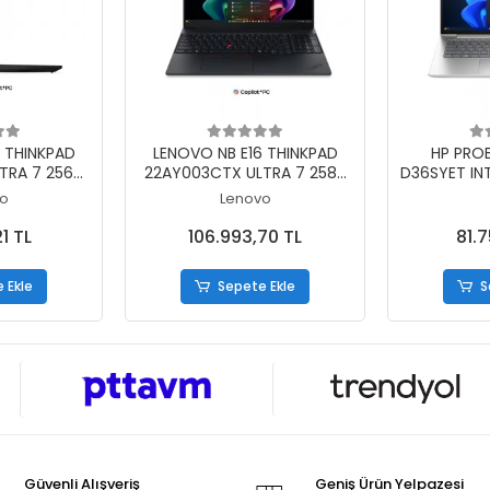
 Ekle
Sepete Ekle
S
 THINKPAD
LENOVO NB E16 THINKPAD
HP PROB
TRA 7 256V
22AY003CTX ULTRA 7 258V
D36SYET IN
/B 16 DOS
32GB 1TB SSD O/B 16
16GB 512
o
Lenovo
WIN11PRO
1 TL
106.993,70 TL
81.
 Ekle
Sepete Ekle
S
Güvenli Alışveriş
Geniş Ürün Yelpazesi