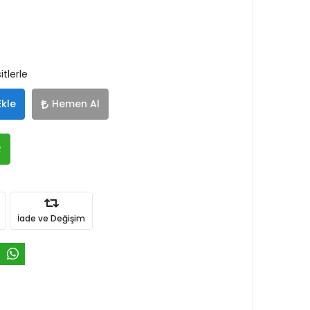
tlerle
Ekle
Hemen Al
R
İade ve Değişim