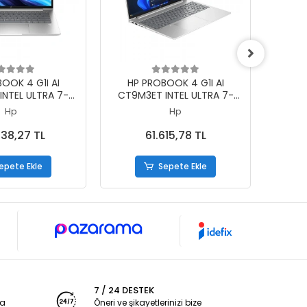
epete Ekle
Sepete Ekle
OOK 4 G1I AI
HP PROBOOK 4 G1I AI
LENO
INTEL ULTRA 7-
CT9M3ET INTEL ULTRA 7-
22AY0
1TB SSD RTX3050
255U 24GB 1TB SSD 16 DOS
32GB 
Hp
Hp
 14 DOS
38,27 TL
61.615,78 TL
epete Ekle
Sepete Ekle
7 / 24 DESTEK
ya
Öneri ve şikayetlerinizi bize