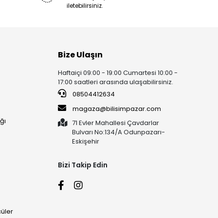
iletebilirsiniz.
Bize Ulaşın
Haftaiçi 09:00 - 19:00 Cumartesi 10:00 -
17:00 saatleri arasında ulaşabilirsiniz.
08504412634
magaza@bilisimpazar.com
ğı
71 Evler Mahallesi Çavdarlar
Bulvarı No:134/A Odunpazarı-
Eskişehir
Bizi Takip Edin
üler