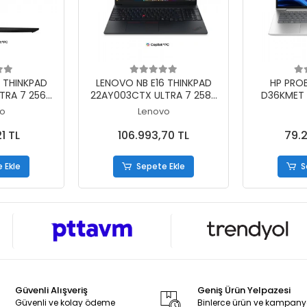
 Ekle
Sepete Ekle
S
 THINKPAD
LENOVO NB E16 THINKPAD
HP PROB
TRA 7 256V
22AY003CTX ULTRA 7 258V
D36KMET 
/B 16 DOS
32GB 1TB SSD O/B 16
255H 24GB 
o
Lenovo
WIN11PRO
4GB
1 TL
106.993,70 TL
79.2
 Ekle
Sepete Ekle
S
Güvenli Alışveriş
Geniş Ürün Yelpazesi
Güvenli ve kolay ödeme
Binlerce ürün ve kampan