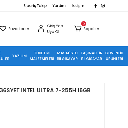
Sipariş Takip
Yardım
İletişim
0
Giriş Yap
Favorilerim
Sepetim
Üye Ol
E
TÜKETİM
MASAÜSTÜ
TAŞINABİLİR
GÜVENLİK
YAZILIM
ÜLER
MALZEMELERİ
BİLGİSAYAR
BİLGİSAYAR
ÜRÜNLERİ
D36SYET INTEL ULTRA 7-255H 16GB