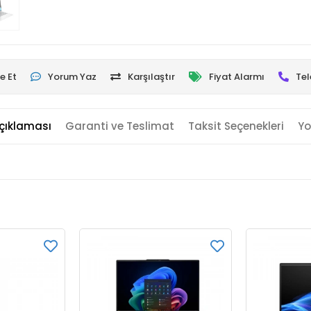
e Et
Yorum Yaz
Karşılaştır
Fiyat Alarmı
Tel
çıklaması
Garanti ve Teslimat
Taksit Seçenekleri
Yo