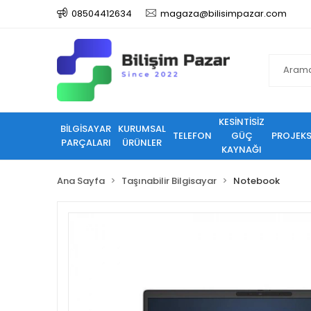
08504412634
magaza@bilisimpazar.com
KESİNTİSİZ
BİLGİSAYAR
KURUMSAL
TELEFON
GÜÇ
PROJEK
PARÇALARI
ÜRÜNLER
KAYNAĞI
Ana Sayfa
Taşınabilir Bilgisayar
Notebook