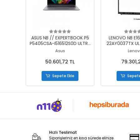
Sepete Ekle
Sepete
ASUS NB // EXPERTBOOK P5
LENOVO NB E16
P5405CSA-I516512S0D ULTRA
22AY0037TX UL
5 226V 16GB 512SSD DOS 14
16GB 512SSD O
Asus
Lenov
50.601,72 TL
79.301,2
Sepete Ekle
Sepete
Hızlı Teslimat
Siparişleriniz en kısa sürede elinize