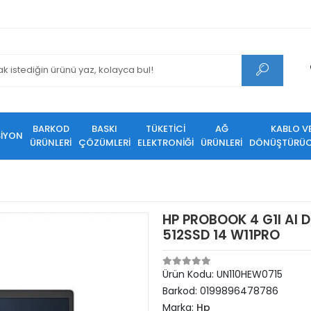
BARKOD
BASKI
TÜKETİCİ
AĞ
KABLO V
SİYON
ÜRÜNLERİ
ÇÖZÜMLERİ
ELEKTRONİĞİ
ÜRÜNLERİ
DÖNÜŞTÜRÜC
HP PROBOOK 4 G1I AI 
512SSD 14 W11PRO
Ürün Kodu:
UN110HEW0715
Barkod:
0199896478786
Marka:
Hp