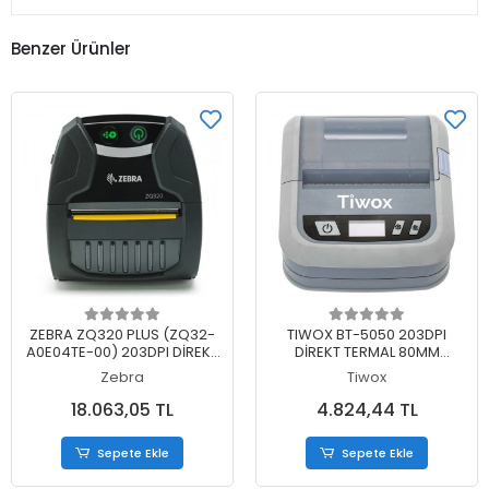
Benzer Ürünler
Sepete Ekle
Sepete Ekle
ZEBRA ZQ320 PLUS (ZQ32-
TIWOX BT-5050 203DPI
A0E04TE-00) 203DPI DİREKT
DİREKT TERMAL 80MM
TERMAL BLUETOOTH
USB+BLUETOOTH OLED
Zebra
Tiwox
TAŞINABİLİR MOBİL FİŞ YAZICI
EKRAN (128*64) TAŞINABİLİR
(TYPE-C KABLO DAHİL)
FİŞ YAZICI
18.063,05 TL
4.824,44 TL
Sepete Ekle
Sepete Ekle