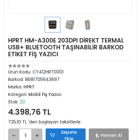
HPRT HM-A300E 203DPI DİREKT TERMAL
USB+ BLUETOOTH TAŞINABİLİR BARKOD
ETİKET FİŞ YAZICI
Ürün Kodu:
CY412HRT0001
Barkod:
8681705643697
Marka:
HPRT
Kategori:
Mobil Fiş Yazıcı
Stok:
20
4.398,76 TL
725,10 TL 'den başlayan taksitlerle
Sepete
Hemen Al
Ekle