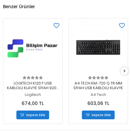
Benzer Ürünler
Sepete Ekle
Sepete Ekle
LOGITECH K120 F USB
A4 TECH KM-720 Q TR MM
KABLOLU KLAVYE SİYAH 920-
SİYAH USB KABLOLU KLAVYE
004163
Logitech
A4 Tech
674,00 TL
603,06 TL
Sepete Ekle
Sepete Ekle