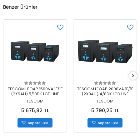
Benzer Ürünler
Sepete Ekle
Sepete Ekle
TESCOM LEOAP 1500VA 1F/1F
TESCOM LEOAP 2000VA 1F/1F
(2X9AH) 5/10DK LCD LINE
(2X9AH) 4/8DK LCD LINE
INTERAKTIF UPS
INTERAKTIF UPS
TESCOM
TESCOM
5.675,82 TL
5.790,25 TL
Sepete Ekle
Sepete Ekle