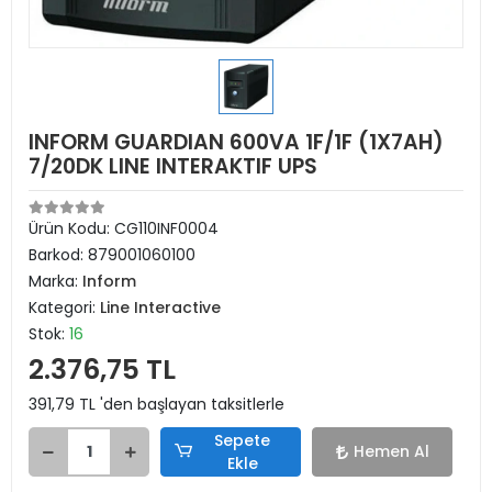
INFORM GUARDIAN 600VA 1F/1F (1X7AH)
7/20DK LINE INTERAKTIF UPS
Ürün Kodu:
CG110INF0004
Barkod:
879001060100
Marka:
Inform
Kategori:
Line Interactive
Stok:
16
2.376,75 TL
391,79 TL 'den başlayan taksitlerle
Sepete
Hemen Al
Ekle