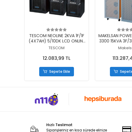
Sepete Ekle
Sepete
TESCOM NEOLINE 2KVA 1F/1F
MAKELSAN POWE
(4X7AH) 5/10DK LCD ONLINE
3300 15KVA 3F/
UPS
6/15 DK PF;1 LC
TESCOM
Makels
(TRIFA
12.083,99 TL
113.287,
Sepete Ekle
Sepete
Hızlı Teslimat
Siparişleriniz en kısa sürede elinize