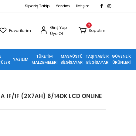
Sipariş Takip
Yardım
İletişim
0
Giriş Yap
Favorilerim
Sepetim
Üye Ol
E
TÜKETİM
MASAÜSTÜ
TAŞINABİLİR
GÜVENLİK
YAZILIM
ÜLER
MALZEMELERİ
BİLGİSAYAR
BİLGİSAYAR
ÜRÜNLERİ
A 1F/1F (2X7AH) 6/14DK LCD ONLINE