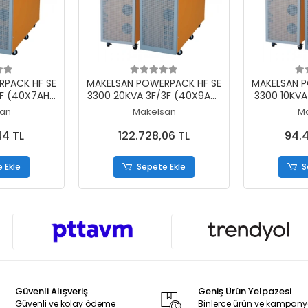
 Ekle
Sepete Ekle
S
RPACK HF SE
MAKELSAN POWERPACK HF SE
MAKELSAN P
3F (40X7AH)
3300 20KVA 3F/3F (40X9AH)
3300 10KVA
D ONLINE UPS
6/15 DK PF;1 LCD ONLINE UPS
6/12 DK PF;
an
Makelsan
M
ZE)
(TRIFAZE)
(T
44 TL
122.728,06 TL
94.4
 Ekle
Sepete Ekle
S
Güvenli Alışveriş
Geniş Ürün Yelpazesi
Güvenli ve kolay ödeme
Binlerce ürün ve kampan