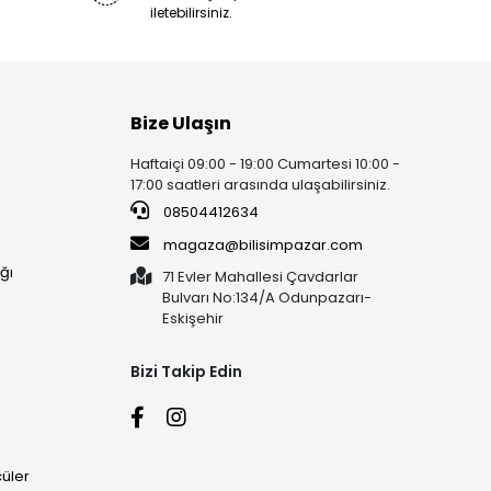
iletebilirsiniz.
Bize Ulaşın
Haftaiçi 09:00 - 19:00 Cumartesi 10:00 -
17:00 saatleri arasında ulaşabilirsiniz.
08504412634
magaza@bilisimpazar.com
ğı
71 Evler Mahallesi Çavdarlar
Bulvarı No:134/A Odunpazarı-
Eskişehir
Bizi Takip Edin
üler