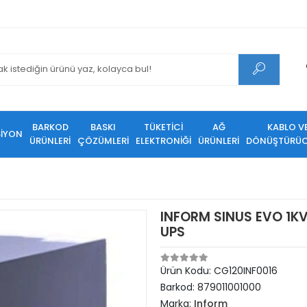
BARKOD
BASKI
TÜKETİCİ
AĞ
KABLO V
SİYON
ÜRÜNLERİ
ÇÖZÜMLERİ
ELEKTRONİĞİ
ÜRÜNLERİ
DÖNÜŞTÜRÜC
INFORM SINUS EVO 1KV
UPS
Ürün Kodu:
CG120INF0016
Barkod:
879011001000
Marka:
Inform