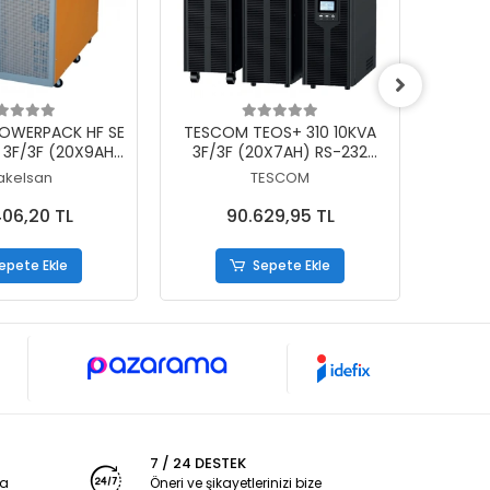
epete Ekle
Sepete Ekle
OWERPACK HF SE
TESCOM TEOS+ 310 10KVA
TESCOM
 3F/3F (20X9AH)
3F/3F (20X7AH) RS-232
(16X9A
1 LCD ONLINE UPS
PF;0,9 5/10DK LCD ONLINE
akelsan
TESCOM
RIFAZE)
UPS (TRIFAZE)
06,20 TL
90.629,95 TL
epete Ekle
Sepete Ekle
7 / 24 DESTEK
ya
Öneri ve şikayetlerinizi bize