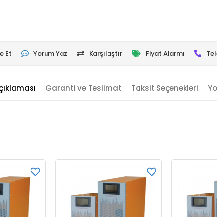
e Et
Yorum Yaz
Karşılaştır
Fiyat Alarmı
Tel
çıklaması
Garanti ve Teslimat
Taksit Seçenekleri
Yo