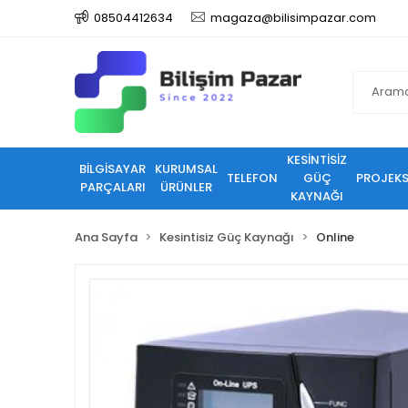
08504412634
magaza@bilisimpazar.com
KESİNTİSİZ
BİLGİSAYAR
KURUMSAL
TELEFON
GÜÇ
PROJEK
PARÇALARI
ÜRÜNLER
KAYNAĞI
Ana Sayfa
Kesintisiz Güç Kaynağı
Online