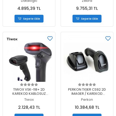
Datalogic
Zebra
OKUYUCU + AYAK
OKUYUCU+ CRADLE
4.895,39 TL
9.755,31 TL
Sepete Ekle
Sepete Ekle
Sepete Ekle
Sepete Ekle
TIWOX VSK-118+ 2D
PERKON TIGER CS92 2D
KAREKOD KABLOSUZ
IMAGER / KAREKOD
BARKOD OKUYUCU + MINI
KABLOSUZ USB BARKOD
Tiwox
Perkon
USB DONGLE
OKUYUCU + STAND
2.128,43 TL
10.384,68 TL