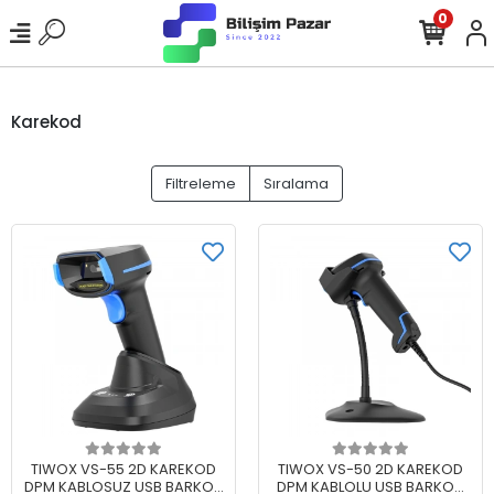
0
Karekod
Filtreleme
Sıralama
Sepete Ekle
Sepete Ekle
TIWOX VS-55 2D KAREKOD
TIWOX VS-50 2D KAREKOD
DPM KABLOSUZ USB BARKOD
DPM KABLOLU USB BARKOD