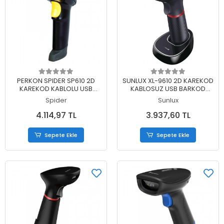
Sepete Ekle
Sepete Ekle
PERKON SPIDER SP610 2D
SUNLUX XL-9610 2D KAREKOD
KAREKOD KABLOLU USB
KABLOSUZ USB BARKOD
BARKOD OKUYUCU+STAND
OKUYUCU + CRADLE
Spider
Sunlux
4.114,97 TL
3.937,60 TL
Sepete Ekle
Sepete Ekle