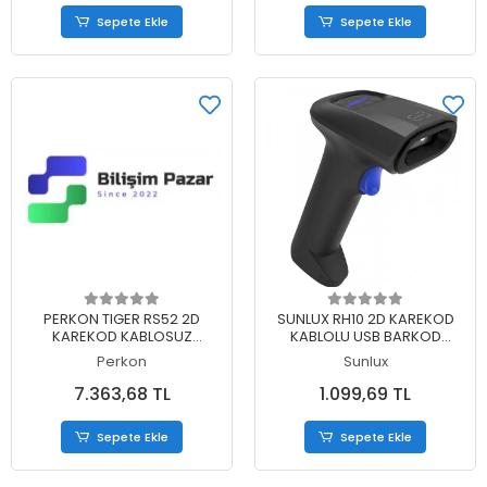
Sepete Ekle
Sepete Ekle
Sepete Ekle
Sepete Ekle
PERKON TIGER RS52 2D
SUNLUX RH10 2D KAREKOD
KAREKOD KABLOSUZ
KABLOLU USB BARKOD
BLUETOOTH BARKOD
OKUYUCU
Perkon
Sunlux
OKUYUCU + CRADLE
7.363,68 TL
1.099,69 TL
Sepete Ekle
Sepete Ekle