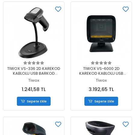
Sepete Ekle
Sepete Ekle
TIWOX VS-336 2D KAREKOD
TIWOX VS-6000 2D
KABLOLU USB BARKOD
KAREKOD KABLOLU USB
OKUYUCU + STAND
MASAÜSTÜ BARKOD
Tiwox
Tiwox
OKUYUCU
1.241,58 TL
3.192,65 TL
Sepete Ekle
Sepete Ekle