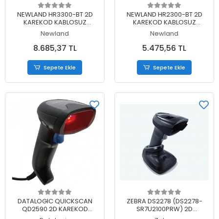
Sepete Ekle
Sepete Ekle
NEWLAND HR3300-BT 2D
NEWLAND HR2300-BT 2D
KAREKOD KABLOSUZ
KAREKOD KABLOSUZ
BLUETOOTH BARKOD
BLUETOOTH BARKOD
Newland
Newland
OKUYUCU + STAND
OKUYUCU + STAND
8.685,37 TL
5.475,56 TL
Sepete Ekle
Sepete Ekle
Sepete Ekle
Sepete Ekle
DATALOGIC QUICKSCAN
ZEBRA DS2278 (DS2278-
QD2590 2D KAREKOD
SR7U2100PRW) 2D
KABLOLU USB BARKOD
KABLOSUZ USB BARKOD