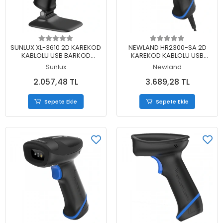
Sepete Ekle
Sepete Ekle
SUNLUX XL-3610 2D KAREKOD
NEWLAND HR2300-SA 2D
KABLOLU USB BARKOD
KAREKOD KABLOLU USB
OKUYUCU + AYAK
BARKOD OKUYUCU + STAND
Sunlux
Newland
2.057,48 TL
3.689,28 TL
Sepete Ekle
Sepete Ekle