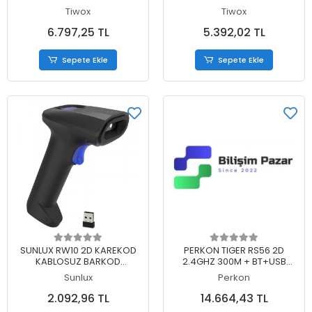
OKUYUCU BATARYA+
OKUYUCU + STAND
Tiwox
Tiwox
CRADLE
6.797,25 TL
5.392,02 TL
Sepete Ekle
Sepete Ekle
Sepete Ekle
Sepete Ekle
SUNLUX RW10 2D KAREKOD
PERKON TIGER RS56 2D
KABLOSUZ BARKOD
2.4GHZ 300M + BT+USB
OKUYUCU + WIFI USB
KABLOSUZ ULTRA DAYANIKLI
Sunlux
Perkon
DONGLE
IP67 ENDÜSTRİYEL BARKOD
OKUYUCU + CRADLE
2.092,96 TL
14.664,43 TL