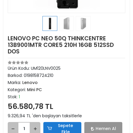
LENOVO PC NEO 50Q THINKCENTRE
13B9001MTR CORE5 210H 16GB 512SSD
DOS
Ürün Kodu:
UM120LNV0025
Barkod:
0198158724210
Marka:
Lenovo
Kategori:
Mini PC
Stok:
1
56.580,78 TL
9.326,94 TL 'den başlayan taksitlerle
Sepete
Hemen Al
Ekle