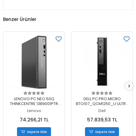
Benzer Ürünler
Sepete Ekle
Sepete Ekle
LENOVO PC NEO 50Q
DELL PC PRO MICRO
THINKCENTRE 13B9001PTR
BTO107_QCM1250_U ULTRA
CORE7 240H 32GB 1TB SSD
7 265T 16GB 512SSD UBUNTU
Lenovo
Dell
DOS
74.266,21 TL
57.839,53 TL
Sepete Ekle
Sepete Ekle