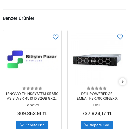
Benzer Ürünler
Sepete Ekle
Sepete Ekle
LENOVO THINKSYSTEM SR650
DELL POWEREDGE
V3 SILVER 4510 1X32GB 8X2.5
EMEA_PER760XSFLEX6
1X1100W 7D76A058EA 3 YIL
XENON SILVER 2X4410Y
Lenovo
Dell
YERİNDE GARANTİ
4X32GB 2X480GB SSD
16X2.5" 2X1100W 3 YIL YERİNDE
309.853,91 TL
737.924,17 TL
GARANTİ
Sepete Ekle
Sepete Ekle