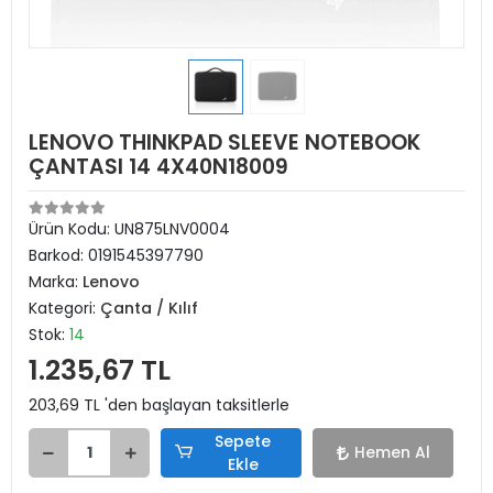
LENOVO THINKPAD SLEEVE NOTEBOOK
ÇANTASI 14 4X40N18009
Ürün Kodu:
UN875LNV0004
Barkod:
0191545397790
Marka:
Lenovo
Kategori:
Çanta / Kılıf
Stok:
14
1.235,67 TL
203,69 TL 'den başlayan taksitlerle
Sepete
Hemen Al
Ekle