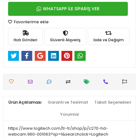
WHATSAPP İLE SİPARİŞ VER
Favorilerime ekle
Hızlı Gönderi
Güvenli Alışveriş
İade ve Değişim
Ürün Açıklaması
Garanti ve Teslimat
Taksit Seçenekleri
Yorumlar
https://www.logitech.com/tr-tr/shop/p/c270-hd-
webcam.960-001063?sp=1&searchclick=Logitech