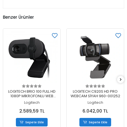
Benzer Ürünler
Sepete Ekle
Sepete Ekle
LOGITECH BRIO 100 FULL HD
LOGITECH C920S HD PRO
1080P MİKROFONLU WEB
WEBCAM SİYAH 960-001252
KAMERA SİYAH 960-001585
Logitech
Logitech
2.589,59 TL
6.042,00 TL
Sepete Ekle
Sepete Ekle