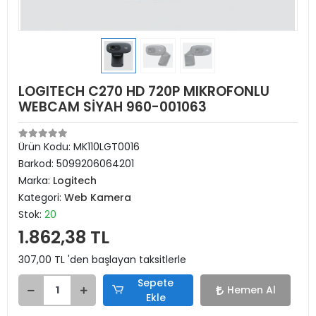
LOGITECH C270 HD 720P MIKROFONLU
WEBCAM SİYAH 960-001063
Ürün Kodu:
MK110LGT0016
Barkod:
5099206064201
Marka:
Logitech
Kategori:
Web Kamera
Stok:
20
1.862,38 TL
307,00 TL 'den başlayan taksitlerle
Sepete
Hemen Al
Ekle