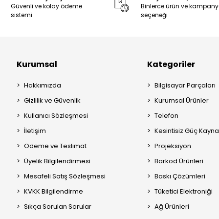
Güvenli ve kolay ödeme
Binlerce ürün ve kampan
sistemi
seçeneği
Kurumsal
Kategoriler
Hakkımızda
Bilgisayar Parçaları
Gizlilik ve Güvenlik
Kurumsal Ürünler
Kullanıcı Sözleşmesi
Telefon
İletişim
Kesintisiz Güç Kayna
Ödeme ve Teslimat
Projeksiyon
Üyelik Bilgilendirmesi
Barkod Ürünleri
Mesafeli Satış Sözleşmesi
Baskı Çözümleri
KVKK Bilgilendirme
Tüketici Elektroniği
Sıkça Sorulan Sorular
Ağ Ürünleri