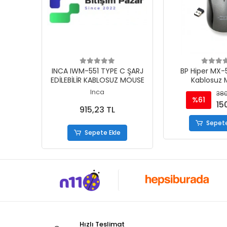
Sepete Ekle
Sepete
INCA IWM-551 TYPE C ŞARJ
BP Hiper MX-
EDİLEBİLİR KABLOSUZ MOUSE
Kablosuz 
Inca
380
%61
15
915,23 TL
Sepete
Sepete Ekle
Hızlı Teslimat