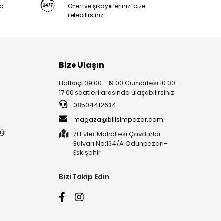
ya
Öneri ve şikayetlerinizi bize
iletebilirsiniz.
Bize Ulaşın
Haftaiçi 09:00 - 19:00 Cumartesi 10:00 -
17:00 saatleri arasında ulaşabilirsiniz.
08504412634
magaza@bilisimpazar.com
ğı
71 Evler Mahallesi Çavdarlar
Bulvarı No:134/A Odunpazarı-
Eskişehir
Bizi Takip Edin