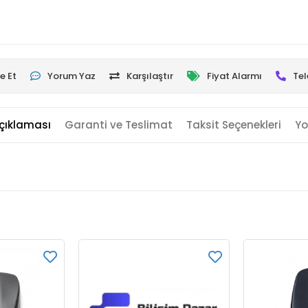
e Et
Yorum Yaz
Karşılaştır
Fiyat Alarmı
Tel
çıklaması
Garanti ve Teslimat
Taksit Seçenekleri
Yo