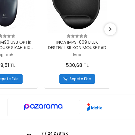
epete Ekle
Sepete Ekle
 M90 USB OPTİK
INCA IMPS-009 BILEK
LOGI
OUSE SİYAH 910-
DESTEKLI SILIKON MOUSE PAD
S
01793
BLUE
ogitech
Inca
9,51 TL
530,68 TL
epete Ekle
Sepete Ekle
7 / 24 DESTEK