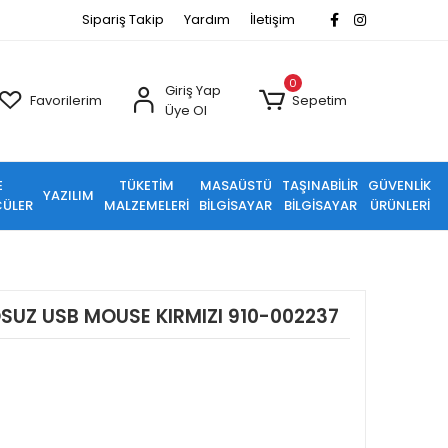
Sipariş Takip
Yardım
İletişim
0
Giriş Yap
Favorilerim
Sepetim
Üye Ol
E
TÜKETİM
MASAÜSTÜ
TAŞINABİLİR
GÜVENLİK
YAZILIM
ÜLER
MALZEMELERİ
BİLGİSAYAR
BİLGİSAYAR
ÜRÜNLERİ
SUZ USB MOUSE KIRMIZI 910-002237