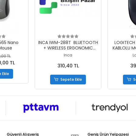
 Ekle
Sepete Ekle
S
565 Nano
INCA IWM-288T BLUETOOTH
LOGITECH
Mouse
+ WIRELESS ERGONOMIC
KABLOLU M
DESIGN SILENT MOUSE
0
Inca
L
,00 TL
0,00 TL
310,40 TL
39
 Ekle
Sepete Ekle
S
Güvenli Alışveriş
Geniş Ürün Yelpazesi