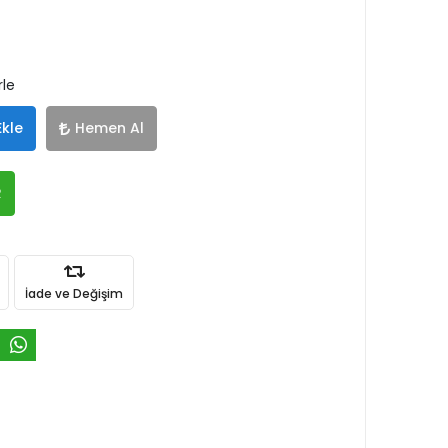
rle
Ekle
Hemen Al
R
İade ve Değişim