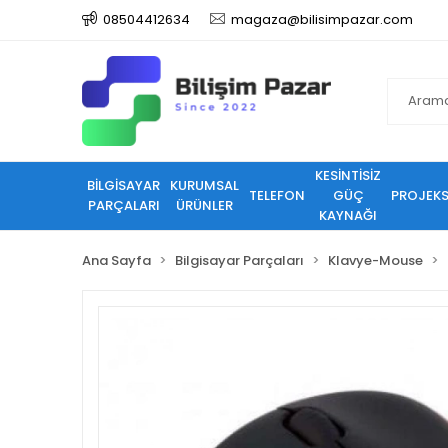
08504412634
magaza@bilisimpazar.com
KESİNTİSİZ
BİLGİSAYAR
KURUMSAL
TELEFON
GÜÇ
PROJEK
PARÇALARI
ÜRÜNLER
KAYNAĞI
Ana Sayfa
Bilgisayar Parçaları
Klavye-Mouse