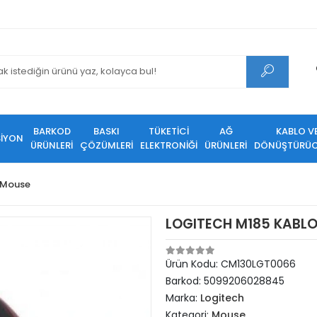
BARKOD
BASKI
TÜKETİCİ
AĞ
KABLO V
SİYON
ÜRÜNLERİ
ÇÖZÜMLERİ
ELEKTRONİĞİ
ÜRÜNLERİ
DÖNÜŞTÜRÜC
Mouse
LOGITECH M185 KABLO
Ürün Kodu:
CM130LGT0066
Barkod:
5099206028845
Marka:
Logitech
Kategori:
Mouse