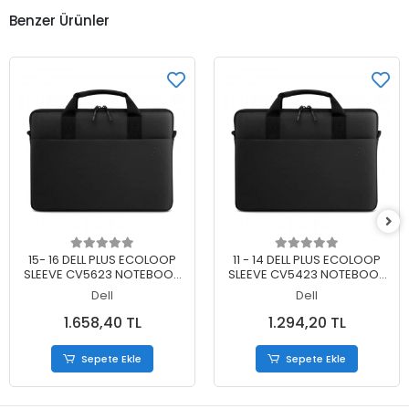
Benzer Ürünler
Sepete Ekle
Sepete Ekle
15- 16 DELL PLUS ECOLOOP
11 - 14 DELL PLUS ECOLOOP
SLEEVE CV5623 NOTEBOOK
SLEEVE CV5423 NOTEBOOK
ÇANTASI 460-BDLH
ÇANTASI 460-BDLJ
Dell
Dell
1.658,40 TL
1.294,20 TL
Sepete Ekle
Sepete Ekle